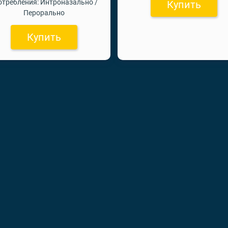
отребления: Интроназально /
Купить
Перорально
Купить