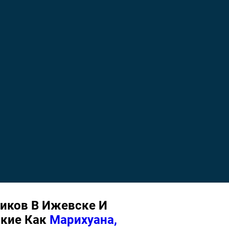
иков В Ижевске И
акие Как
Марихуана,