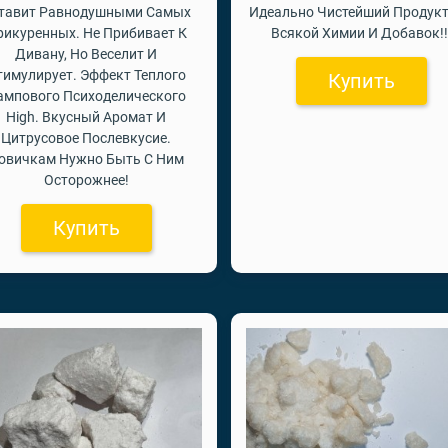
тавит Равнодушными Самых
Идеально Чистейший Продукт
рикуренных. Не Прибивает К
Всякой Химии И Добавок!!
Дивану, Но Веселит И
тимулирует. Эффект Теплого
Купить
ампового Психоделического
High. Вкусный Аромат И
Цитрусовое Послевкусие.
овичкам Нужно Быть С Ним
Осторожнее!
Купить