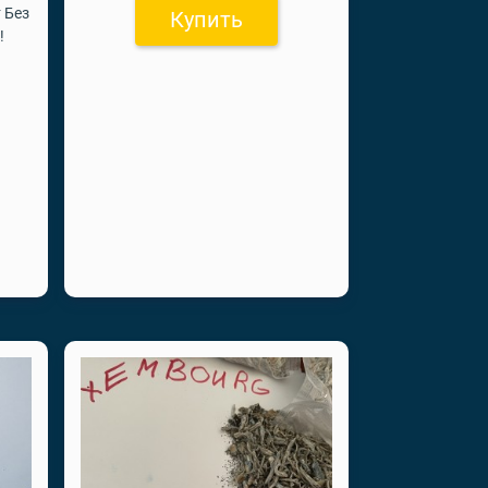
 Без
Купить
!