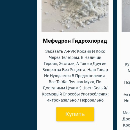
Мефедрон Гидрохлорид
Заказать A-PVP, Кокаин И Кокс
Через Телеграм. В Наличии
Героин, Экстази, А Также Другие
Ку
Вещества Без Рецепта. Наш Товар
М
Не Нуждается В Представлении.
Все Та Же Лучшая Мука, По
Пс
Доступным Ценам :) Цвет: Белый/
Кремовый Способы Употребления:
Ак
Интроназально / Перорально
Не
Купить
Мел
Дос
Кр