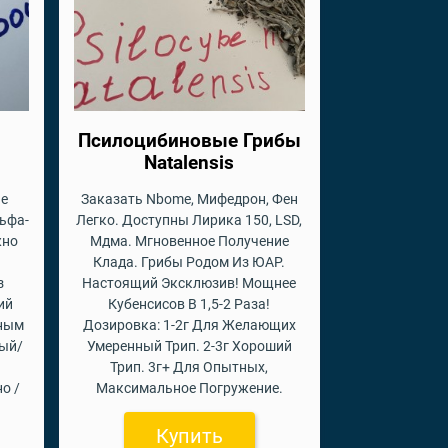
Псилоцибиновые Грибы
Natalensis
е
Заказать Nbome, Мифедрон, Фен
льфа-
Легко. Доступны Лирика 150, LSD,
жно
Мдма. Мгновенное Получение
Клада. Грибы Родом Из ЮАР.
з
Настоящий Эксклюзив! Мощнее
ий
Кубенсисов В 1,5-2 Раза!
пным
Дозировка: 1-2г Для Желающих
вый/
Умеренный Трип. 2-3г Хороший
Трип. 3г+ Для Опытных,
о /
Максимальное Погружение.
Купить