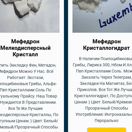
Мефедрон
Мефедрон
Мелкодисперсный
Кристаллогидрат
Кристалл
В Наличии Псилоцибиновы
Грибы, Лирика 300, Нбом И А
пить Закладку Фен, Метадон,
Пвп Кристаллами Соль. Мо
ефидрон Можно У Нас. Всё
Заказать Через Телеграм,
Работает: Экстази,
Закладки На Магнитах, Бе
илоцибиновые Грибы, Альфа-
Прикопов. Все Тот Же Лучш
Пвп Кристаллами Соль По
Кристаллогидрат, По Досту
туальному Прайсу. Наш Товар
Ценам :) Цвет: Белый/Кремо
 Нуждается В Представлении.
Прозрачный Способы
Все Те Же Лучшие
Употребления: Интроназальн
кодисперсные Кристаллы, По
Перорально
тупным Ценам :) Цвет: Белый/
емовый/Прозрачный Способы