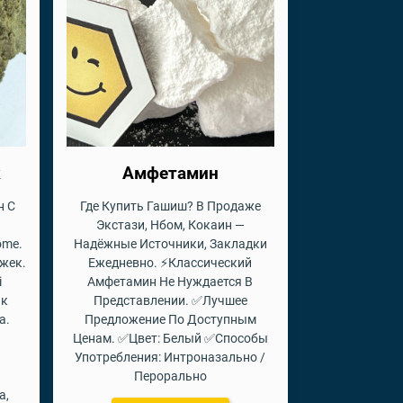
к
Амфетамин
н С
Где Купить Гашиш? В Продаже
Экстази, Нбом, Кокаин —
ome.
Надёжные Источники, Закладки
ржек.
Ежедневно. ⚡Классический
i
Амфетамин Не Нуждается В
ик
Представлении. ✅Лучшее
а.
Предложение По Доступным
Ценам. ✅Цвет: Белый ✅Способы
Употребления: Интроназально /
Перорально
а,