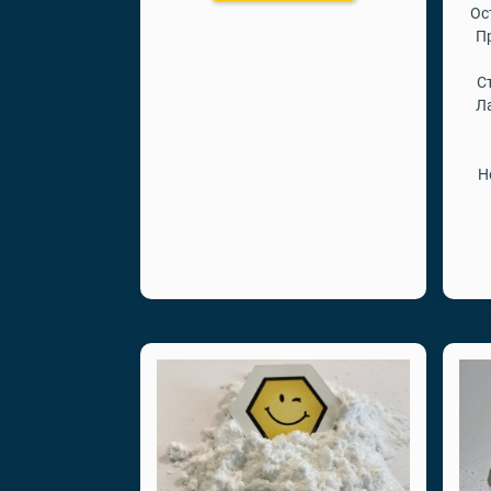
Ос
П
С
Л
Н