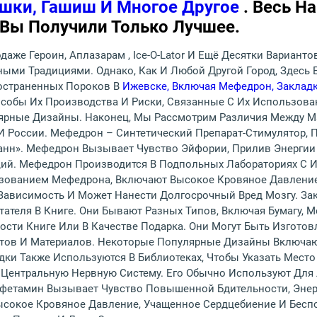
шки, Гашиш И Многое Другое
. Весь Н
 Вы Получили Только Лучшее.
даже Героин, Аплазарам , Ice-O-Lator И Ещё Десятки Варианто
ыми Традициями. Однако, Как И Любой Другой Город, Здесь 
остраненных Пороков В
Ижевске, Включая Мефедрон, Заклад
пособы Их Производства И Риски, Связанные С Их Использов
ярные Дизайны. Наконец, Мы Рассмотрим Различия Между Ма
 И России. Мефедрон – Синтетический Препарат-Стимулятор,
Ванн». Мефедрон Вызывает Чувство Эйфории, Прилив Энергии
ций. Мефедрон Производится В Подпольных Лабораториях С
ьзованием Мефедрона, Включают Высокое Кровяное Давление
Зависимость И Может Нанести Долгосрочный Вред Мозгу. Зак
теля В Книге. Они Бывают Разных Типов, Включая Бумагу, Ме
сти Книге Или В Качестве Подарка. Они Могут Быть Изгото
тов И Материалов. Некоторые Популярные Дизайны Включа
ки Также Используются В Библиотеках, Чтобы Указать Место
 Центральную Нервную Систему. Его Обычно Используют Для
мфетамин Вызывает Чувство Повышенной Бдительности, Энер
сокое Кровяное Давление, Учащенное Сердцебиение И Беспо