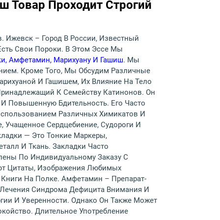
аш Товар Проходит Строгий
в. Ижевск – Город В России, Известный
Есть Свои Пороки. В Этом Эссе Мы
ки, Амфетамин, Марихуану И Гашиш
. Мы
анием. Кроме Того, Мы Обсудим Различные
рихуаной И Гашишем, Их Влияние На Тело
 Принадлежащий К Семейству Катинонов. Он
 И Повышенную Бдительность. Его Часто
 Использованием Различных Химикатов И
, Учащенное Сердцебиение, Судороги И
ладки — Это Тонкие Маркеры,
талл И Ткань. Закладки Часто
влены По Индивидуальному Заказу С
ют Цитаты, Изображения Любимых
 Книги На Полке. Амфетамин – Препарат-
 Лечения Синдрома Дефицита Внимания И
гии И Уверенности. Однако Он Также Может
койство. Длительное Употребление