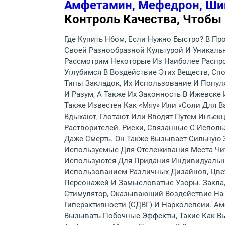
Амфетамин, Мефедрон, Ши
Контроль Качества, Чтобы
Где Купить Нбом, Если Нужно Быстро? В Про
Своей Разнообразной Культурой И Уникальн
Рассмотрим Некоторые Из Наиболее Распр
Углубимся В Воздействие Этих Веществ, С
Типы Закладок, Их Использование И Попул
И Разум, А Также Их Законность В Ижевске
Также Известен Как «мяу» Или «соли Для 
Вдыхают, Глотают Или Вводят Путем Инъек
Растворителей. Риски, Связанные С Испол
Даже Смерть. Он Также Вызывает Сильную 
Используемые Для Отслеживания Места Чита
Используются Для Придания Индивидуально
Использованием Различных Дизайнов, Цве
Персонажей И Замысловатые Узоры. Заклад
Стимулятор, Оказывающий Воздействие На
Гиперактивности (СДВГ) И Нарколепсии. А
Вызывать Побочные Эффекты, Такие Как Вы