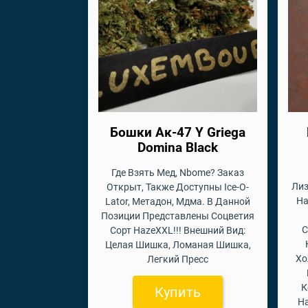
Бошки Ак-47 Y Griega
Domina Black
Где Взять Мед, Nbome? Заказ
Лиз
Открыт, Также Доступны Ice-O-
На
Lator, Метадон, Мдма. В Данной
Позиции Представлены Соцветия
С
Сорт HazeXXL!!! Внешний Вид:
Целая Шишка, Ломаная Шишка,
Хо
Легкий Пресс
К
Купить
На