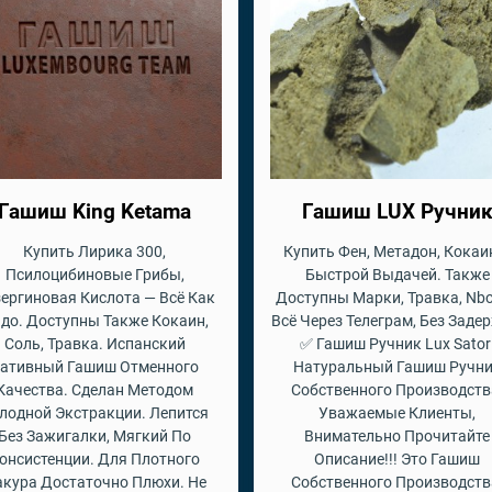
Гашиш King Ketama
Гашиш LUX Ручни
Купить Лирика 300,
Купить Фен, Метадон, Кокаи
Псилоцибиновые Грибы,
Быстрой Выдачей. Также
ергиновая Кислота — Всё Как
Доступны Марки, Травка, Nb
до. Доступны Также Кокаин,
Всё Через Телеграм, Без Заде
Соль, Травка. Испанский
✅ Гашиш Ручник Lux Sator
ативный Гашиш Отменного
Натуральный Гашиш Ручн
Качества. Сделан Методом
Собственного Производств
лодной Экстракции. Лепится
Уважаемые Клиенты,
Без Зажигалки, Мягкий По
Внимательно Прочитайте
онсистенции. Для Плотного
Описание!!! Это Гашиш
кура Достаточно Плюхи. Не
Собственного Производств