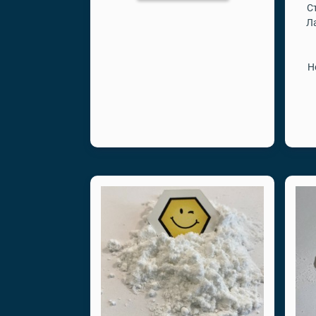
С
Л
Н