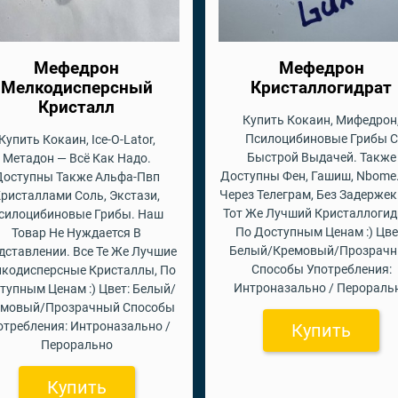
Мефедрон
Мефедрон
Мелкодисперсный
Кристаллогидрат
Кристалл
Купить Кокаин, Мифедрон
Псилоцибиновые Грибы С
Купить Кокаин, Ice-O-Lator,
Быстрой Выдачей. Также
Метадон — Всё Как Надо.
Доступны Фен, Гашиш, Nbome.
Доступны Также Альфа-Пвп
Через Телеграм, Без Задержек
ристаллами Соль, Экстази,
Тот Же Лучший Кристаллогид
силоцибиновые Грибы. Наш
По Доступным Ценам :) Цве
Товар Не Нуждается В
Белый/Кремовый/Прозрач
дставлении. Все Те Же Лучшие
Способы Употребления:
кодисперсные Кристаллы, По
Интроназально / Перораль
тупным Ценам :) Цвет: Белый/
емовый/Прозрачный Способы
отребления: Интроназально /
Купить
Перорально
Купить