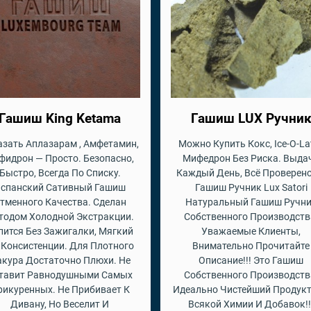
Гашиш King Ketama
Гашиш LUX Ручни
азать Аплазарам , Амфетамин,
Можно Купить Кокс, Ice-O-Lat
фидрон — Просто. Безопасно,
Мифедрон Без Риска. Выда
Быстро, Всегда По Списку.
Каждый День, Всё Проверено
спанский Сативный Гашиш
Гашиш Ручник Lux Satori
тменного Качества. Сделан
Натуральный Гашиш Ручн
тодом Холодной Экстракции.
Собственного Производств
пится Без Зажигалки, Мягкий
Уважаемые Клиенты,
 Консистенции. Для Плотного
Внимательно Прочитайте
кура Достаточно Плюхи. Не
Описание!!! Это Гашиш
тавит Равнодушными Самых
Собственного Производств
рикуренных. Не Прибивает К
Идеально Чистейший Продукт
Дивану, Но Веселит И
Всякой Химии И Добавок!!