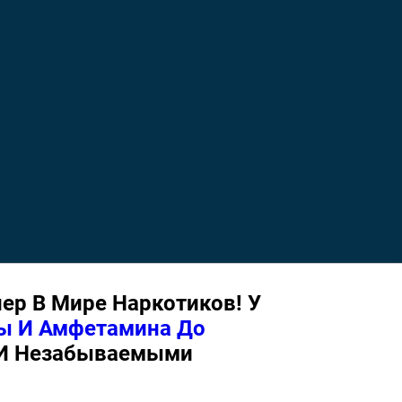
р В Мире Наркотиков! У
ны И Амфетамина До
 И Незабываемыми