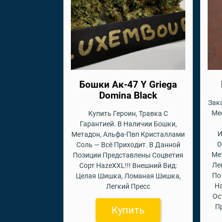
Бошки Ак-47 Y Griega
Domina Black
Зак
Ме
Купить Героин, Травка С
Гарантией. В Наличии Бошки,
И
Метадон, Альфа-Пвп Кристаллами
О
Соль — Всё Приходит. В Данной
Ме
Позиции Представлены Соцветия
Ле
Сорт HazeXXL!!! Внешний Вид:
По
Целая Шишка, Ломаная Шишка,
На
Легкий Пресс
Ос
П
Купить