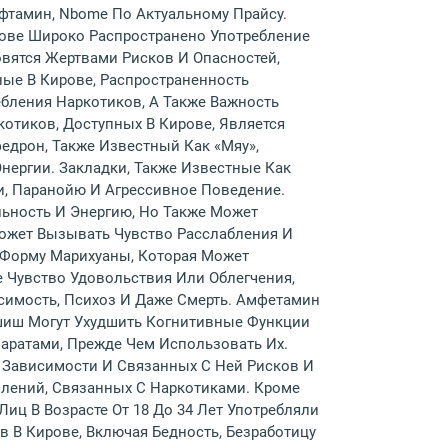
ефтамин, Nbome По Актуальному Прайсу.
рове Широко Распространено Употребление
вятся Жертвами Рисков И Опасностей,
ные В Кирове, Распространенность
бления Наркотиков, А Также Важность
тиков, Доступных В Кирове, Является
федрон, Также Известный Как «мяу»,
ергии. Закладки, Также Известные Как
и, Паранойю И Агрессивное Поведение.
ьность И Энергию, Но Также Может
 Может Вызывать Чувство Расслабления И
 Форму Марихуаны, Которая Может
 Чувство Удовольствия Или Облегчения,
симость, Психоз И Даже Смерть. Амфетамин
шиш Могут Ухудшить Когнитивные Функции
аратами, Прежде Чем Использовать Их.
 Зависимости И Связанных С Ней Рисков И
плений, Связанных С Наркотиками. Кроме
иц В Возрасте От 18 До 34 Лет Употребляли
 В Кирове, Включая Бедность, Безработицу