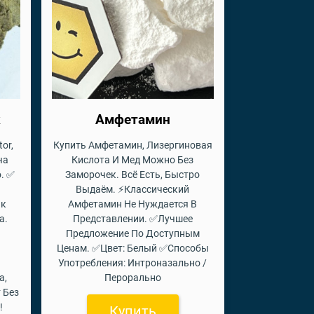
к
Амфетамин
or,
Купить Амфетамин, Лизергиновая
ча
Кислота И Мед Можно Без
. ✅
Заморочек. Всё Есть, Быстро
Выдаём. ⚡Классический
ик
Амфетамин Не Нуждается В
а.
Представлении. ✅Лучшее
Предложение По Доступным
Ценам. ✅Цвет: Белый ✅Способы
Употребления: Интроназально /
а,
Перорально
 Без
!
Купить