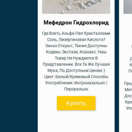
Мефедрон Гидрохлорид
Где Взять Альфа-Пвп Кристаллами
Соль, Лизергиновая Кислота?
Заказ Открыт, Также Доступны
Кодеин, Экстази, Ксанакс. Наш
Товар Не Нуждается В
Представлении. Все Та Же Лучшая
К
Мука, По Доступным Ценам :)
П
Цвет: Белый/Кремовый Способы
Употребления: Интроназально /
Пре
Перорально
Мел
Дос
Купить
Кр
Уп