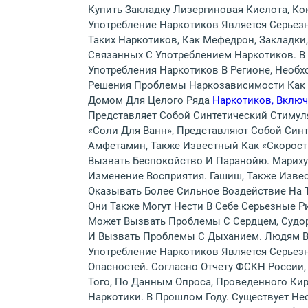
Купить Закладку Лизергиновая Кислота, Ко
Употребление Наркотиков Является Серьез
Таких Наркотиков, Как Мефедрон, Закладки
Связанных С Употреблением Наркотиков. В
Употребления Наркотиков В Регионе, Необ
Решения Проблемы Наркозависимости Как 
Домом Для Целого Ряда
Наркотиков, Включ
Представляет Собой Синтетический Стимул
«соли Для Ванн», Представляют Собой Син
Амфетамин, Также Известный Как «скорост
Вызвать Беспокойство И Паранойю. Марихуа
Изменение Восприятия. Гашиш, Также Изве
Оказывать Более Сильное Воздействие На Т
Они Также Могут Нести В Себе Серьезные Р
Может Вызвать Проблемы С Сердцем, Судо
И Вызвать Проблемы С Дыханием. Людям Ва
Употребление Наркотиков Является Серьез
Опасностей. Согласно Отчету ФСКН России,
Того, По Данным Опроса, Проведенного Кир
Наркотики. В Прошлом Году. Существует Не