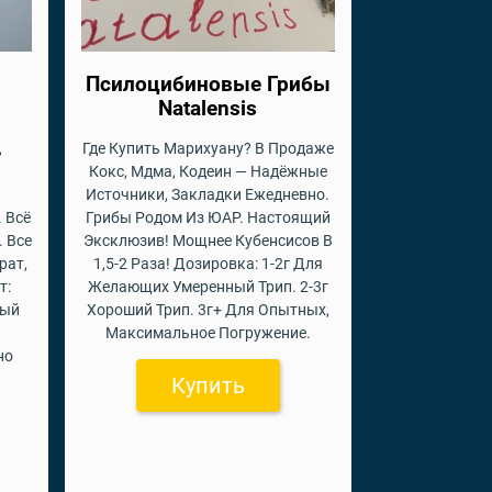
Псилоцибиновые Грибы
Natalensis
,
Где Купить Марихуану? В Продаже
Кокс, Мдма, Кодеин — Надёжные
Источники, Закладки Ежедневно.
 Всё
Грибы Родом Из ЮАР. Настоящий
. Все
Эксклюзив! Мощнее Кубенсисов В
рат,
1,5-2 Раза! Дозировка: 1-2г Для
т:
Желающих Умеренный Трип. 2-3г
ный
Хороший Трип. 3г+ Для Опытных,
Максимальное Погружение.
но
Купить