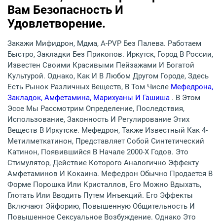
Вам Безопасность И
Удовлетворение.
Закажи Мифидрон, Мдма, A-PVP Без Палева. Работаем
Быстро, Закладки Без Прикопов. Иркутск, Город В России,
Известен Своими Красивыми Пейзажами И Богатой
Культурой. Однако, Как И В Любом Другом Городе, Здесь
Есть Рынок Различных Веществ, В Том Числе
Мефедрона,
Закладок, Амфетамина, Марихуаны И Гашиша
. В Этом
Эссе Мы Рассмотрим Определение, Последствия,
Использование, Законность И Регулирование Этих
Веществ В Иркутске. Мефедрон, Также Известный Как 4-
Метилметкатинон, Представляет Собой Синтетический
Катинон, Появившийся В Начале 2000-Х Годов. Это
Стимулятор, Действие Которого Аналогично Эффекту
Амфетаминов И Кокаина. Мефедрон Обычно Продается В
Форме Порошка Или Кристаллов, Его Можно Вдыхать,
Глотать Или Вводить Путем Инъекций. Его Эффекты
Включают Эйфорию, Повышенную Общительность И
Повышенное Сексуальное Возбуждение. Однако Это