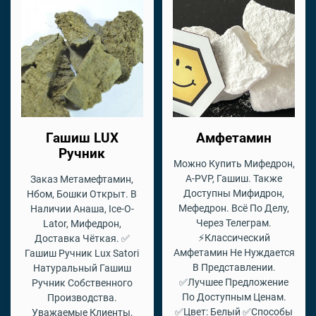
Гашиш LUX
Амфетамин
Ручник
Можно Купить Мифедрон,
A-PVP, Гашиш. Также
Заказ Метамефтамин,
Доступны Мифидрон,
Нбом, Бошки Открыт. В
Мефедрон. Всё По Делу,
Наличии Анаша, Ice-O-
Через Телеграм.
Lator, Мифедрон,
⚡Классический
Доставка Чёткая. ✅
Амфетамин Не Нуждается
Гашиш Ручник Lux Satori
В Представлении.
Натуральный Гашиш
✅Лучшее Предложение
Ручник Собственного
По Доступным Ценам.
Производства.
✅Цвет: Белый ✅Способы
Уважаемые Клиенты,