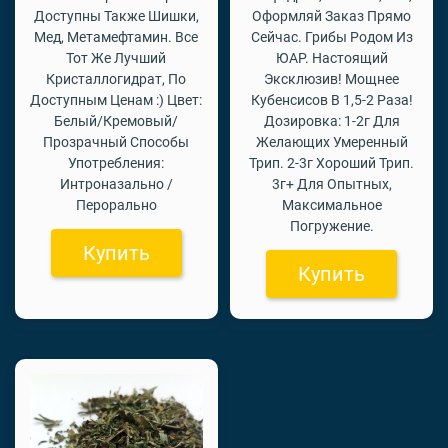
Доступны Также Шишки,
Оформляй Заказ Прямо
Мед, Метамефтамин. Все
Сейчас. Грибы Родом Из
Тот Же Лучший
ЮАР. Настоящий
Кристаллогидрат, По
Эксклюзив! Мощнее
Доступным Ценам :) Цвет:
Кубенсисов В 1,5-2 Раза!
Белый/Кремовый/
Дозировка: 1-2г Для
Прозрачный Способы
Желающих Умеренный
Употребления:
Трип. 2-3г Хороший Трип.
Интроназально /
3г+ Для Опытных,
Перорально
Максимальное
Погружение.
Купить
Купить