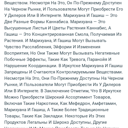
Веществом. Несмотря На Это, Он По-Прежнему Доступен
На Черном Рынке, И Пользователи Могут Приобрести Его
У Дилеров Или В Интернете. Марихуана И Гашиш — Это
Две Разные Формы Каннабиса. Марихуана — Это
Высушенные Листья И Цветы Растения Каннабис, А
Гашиш — Это Концентрированная Смола, Получаемая Из
Растения. И Марихуана, И Гашиш Могут Вызывать
Чувство Расслабления, Эйфории И Изменения
Восприятия, Но Они Также Могут Вызывать Негативные
Побочные Эффекты, Такие Как Тревога, Паранойя И
Нарушение Координации. В Иркутске Марихуана И Гашиш
Запрещены И Считаются Контролируемыми Веществами.
Несмотря На Это, Они По-Прежнему Доступны На Черном
Рынке, И Пользователи Могут Приобрести Их У Дилеров
Или В Интернете. В Заключение Отметим, Что В Иркутске
Можно Приобрести Широкий Ассортимент Товаров,
Включая Такие Наркотики, Как Мефедрон, Амфетамин,
Марихуана И Гашиш, А Также Более Традиционные
Товары, Такие Как Закладки. Некоторые Из Этих
Продуктов Легальны И Широко Доступны, Другие