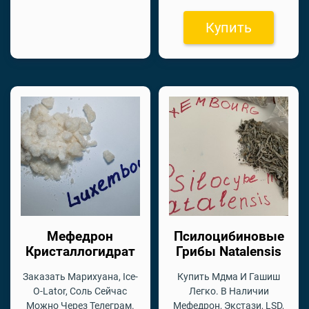
Купить
Мефедрон
Псилоцибиновые
Кристаллогидрат
Грибы Natalensis
Заказать Марихуана, Ice-
Купить Мдма И Гашиш
O-Lator, Соль Сейчас
Легко. В Наличии
Можно Через Телеграм.
Мефедрон, Экстази, LSD,