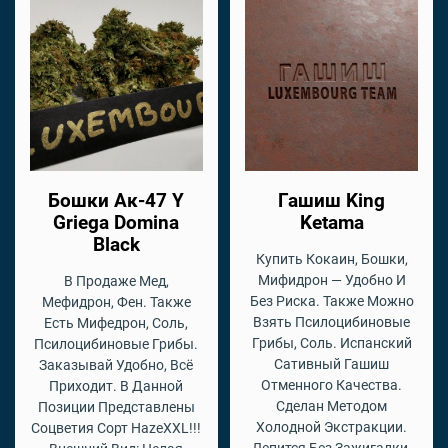
Бошки Ак-47 Y
Гашиш King
Griega Domina
Ketama
Black
Купить Кокаин, Бошки,
Мифидрон — Удобно И
В Продаже Мед,
Без Риска. Также Можно
Мефидрон, Фен. Также
Взять Псилоцибиновые
Есть Мифедрон, Соль,
Грибы, Соль. Испанский
Псилоцибиновые Грибы.
Сативный Гашиш
Заказывай Удобно, Всё
Отменного Качества.
Приходит. В Данной
Сделан Методом
Позиции Представлены
Холодной Экстракции.
Соцветия Сорт HazeXXL!!!
Лепится Без Зажигалки,