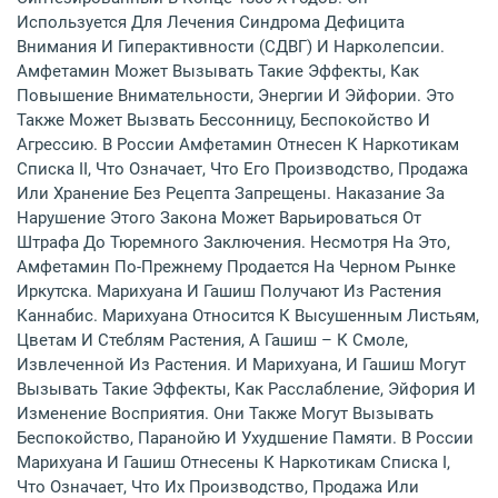
Используется Для Лечения Синдрома Дефицита
Внимания И Гиперактивности (СДВГ) И Нарколепсии.
Амфетамин Может Вызывать Такие Эффекты, Как
Повышение Внимательности, Энергии И Эйфории. Это
Также Может Вызвать Бессонницу, Беспокойство И
Агрессию. В России Амфетамин Отнесен К Наркотикам
Списка II, Что Означает, Что Его Производство, Продажа
Или Хранение Без Рецепта Запрещены. Наказание За
Нарушение Этого Закона Может Варьироваться От
Штрафа До Тюремного Заключения. Несмотря На Это,
Амфетамин По-Прежнему Продается На Черном Рынке
Иркутска. Марихуана И Гашиш Получают Из Растения
Каннабис. Марихуана Относится К Высушенным Листьям,
Цветам И Стеблям Растения, А Гашиш – К Смоле,
Извлеченной Из Растения. И Марихуана, И Гашиш Могут
Вызывать Такие Эффекты, Как Расслабление, Эйфория И
Изменение Восприятия. Они Также Могут Вызывать
Беспокойство, Паранойю И Ухудшение Памяти. В России
Марихуана И Гашиш Отнесены К Наркотикам Списка I,
Что Означает, Что Их Производство, Продажа Или