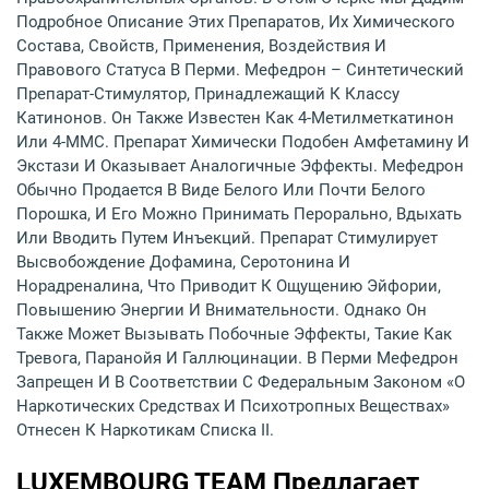
Подробное Описание Этих Препаратов, Их Химического
Состава, Свойств, Применения, Воздействия И
Правового Статуса В Перми. Мефедрон – Синтетический
Препарат-Стимулятор, Принадлежащий К Классу
Катинонов. Он Также Известен Как 4-Метилметкатинон
Или 4-ММС. Препарат Химически Подобен Амфетамину И
Экстази И Оказывает Аналогичные Эффекты. Мефедрон
Обычно Продается В Виде Белого Или Почти Белого
Порошка, И Его Можно Принимать Перорально, Вдыхать
Или Вводить Путем Инъекций. Препарат Стимулирует
Высвобождение Дофамина, Серотонина И
Норадреналина, Что Приводит К Ощущению Эйфории,
Повышению Энергии И Внимательности. Однако Он
Также Может Вызывать Побочные Эффекты, Такие Как
Тревога, Паранойя И Галлюцинации. В Перми Мефедрон
Запрещен И В Соответствии С Федеральным Законом «О
Наркотических Средствах И Психотропных Веществах»
Отнесен К Наркотикам Списка II.
LUXEMBOURG TEAM Предлагает