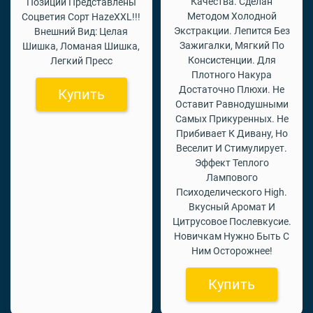
Качества. Сделан
Позиции Представлены
Методом Холодной
Соцветия Сорт HazeXXL!!!
Экстракции. Лепится Без
Внешний Вид: Целая
Зажигалки, Мягкий По
Шишка, Ломаная Шишка,
Консистенции. Для
Легкий Пресс
Плотного Накура
Достаточно Плюхи. Не
Купить
Оставит Равнодушными
Самых Прикуренных. Не
Прибивает К Дивану, Но
Веселит И Стимулирует.
Эффект Теплого
Лампового
Психоделического High.
Вкусный Аромат И
Цитрусовое Послевкусие.
Новичкам Нужно Быть С
Ним Осторожнее!
Купить