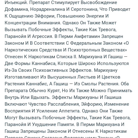
Инъекций. Препарат Стимулирует Высвобождение
Дофамина, Норадреналина И Серотонина, Что Приводит
К Ощущению Эйфории, Повышению Энергии И
Концентрации Внимания. Однако Он Также Может
Вызывать Побочные Эффекты, Такие Как Тревога,
Паранойя И Агрессия. В Перми Амфетамин Запрещен
Законом И В Соответствии С Федеральным Законом «О
Наркотических Средствах И Психотропных Веществах»
Отнесен К Наркотикам Списка II. Марихуана И Гашиш —
Две Формы Каннабиса, Которые Широко Используются
Из-За Своих Психоактивных Эффектов. Марихуану
Изготавливают Из Высушенных Листьев И Цветков
Растения Каннабис, А Гашиш — Из Смолы Растения. Оба
Препарата Обычно Курят, Но Их Также Можно Принимать
Внутрь Или Вдыхать. Эффекты Марихуаны И Гашиша
Включают Чувство Расслабления, Эйфорию, Изменение
Восприятия И Усиление Аппетита. Однако Они Также
Могут Вызывать Побочные Эффекты, Такие Как Тревога,
Паранойя И Ухудшение Памяти. В Перми Марихуана И
Гашиш Запрещены Законом И Отнесены К Наркотикам
Первого Списка Согласно Федеральному Закону «О