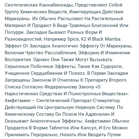
Синтетические Каннабиноиды, Представляют Собой
Группу Химических Веществ, Имитирующих Действие
Марихуаны. Их Обычно Распыляют На Растительный
Материал И Продают В Виде Травяных Благовоний Или
Попурри. Закладки Бывают Разных Форм И
Разновидностей, Например Spice, K2 И Black Mamba.
Эффект От Закладок Аналогичен Эффекту От Марихуаны,
Включая Чувство Расслабления, Эйфорию И Изменение
Восприятия. Однако Они Также Могут Вызывать
Серьезные Побочные Эффекты, Такие Как Судороги,
Учащенное Сердцебиение И Психоз. В Перми Закладки
Запрещены Законом И Отнесены К Препарату Второго
Списка Согласно Федеральному Закону «О
Наркотических Средствах И Психотропных Веществах».
Амфетамин – Синтетический Препарат-Стимулятор,
Действующий На Центральную Нервную Систему. По
Химическому Составу Он Похож На Адреналин И
Оказывает Аналогичные Эффекты. Амфетамин Обычно
Продается В Форме Таблеток Или Капсул, И Его Можно
Принимать Перорально, Нюхать Или Вводить Путем