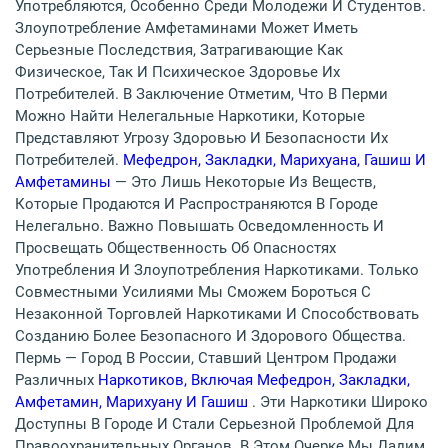
Употребляются, Особенно Среди Молодежи И Студентов.
Злоупотребление Амфетаминами Может Иметь
Серьезные Последствия, Затрагивающие Как
Физическое, Так И Психическое Здоровье Их
Потребителей. В Заключение Отметим, Что В Перми
Можно Найти Нелегальные Наркотики, Которые
Представляют Угрозу Здоровью И Безопасности Их
Потребителей.
Мефедрон, Закладки, Марихуана, Гашиш И
Амфетамины
— Это Лишь Некоторые Из Веществ,
Которые Продаются И Распространяются В Городе
Нелегально. Важно Повышать Осведомленность И
Просвещать Общественность Об Опасностях
Употребления И Злоупотребления Наркотиками. Только
Совместными Усилиями Мы Сможем Бороться С
Незаконной Торговлей Наркотиками И Способствовать
Созданию Более Безопасного И Здорового Общества.
Пермь — Город В России, Ставший Центром Продажи
Различных
Наркотиков, Включая Мефедрон, Закладки,
Амфетамин, Марихуану И Гашиш
. Эти Наркотики Широко
Доступны В Городе И Стали Серьезной Проблемой Для
Правоохранительных Органов. В Этом Очерке Мы Дадим