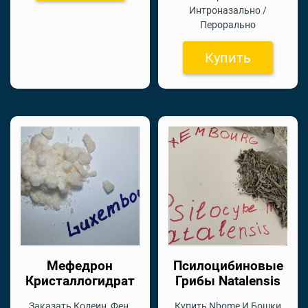
Интроназально /
Перорально
Купить
Мефедрон
Псилоцибиновые
Кристаллогидрат
Грибы Natalensis
Заказать Кодеин, Фен,
Купить Nbome И Бошки