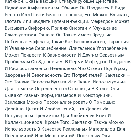
Катинон, Оказывающий Стимулирующее Действие,
Подобное Амфетаминам. Обычно Он Продается В Виде
Белого Или Почти Белого Порошка, Его Можно Вдыхать,
Глотать Или Вводить Путем Инъекций. Мефедрон Может
Вызывать Эйфорию, Прилив Энергии И Улучшение
Самочувствия. Однако Он Также Имеет Вредные
Побочные Эффекты, Такие Как Беспокойство, Паранойя
И Учащенное Сердцебиение. Длительное Употребление
Может Привести К Зависимости И Другим Серьезным
Проблемам Со Здоровьем. В Перми Мефедрон Продается
И Распространяется Нелегально, Что Ставит Под Угрозу
Здоровье И Безопасность Его Потребителей. Закладки —
Это Тонкие Полоски Бумаги Или Ткани, Используемые
Для Пометки Определенной Страницы В Книге. Они
Бывают Разных Форм, Размеров И Конструкций.
Закладки Можно Персонализировать С Помощью
Дизайна, Цитат И Изображений, Что Делает Их
Популярным Предметом Для Любителей Книг И
Коллекционеров. Кроме Того, Закладки Также Можно
Использовать В Качестве Рекламных Материалов Для
Предприятий Или Мероприятий, Поскольку Они