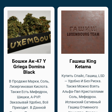
Бошки Ак-47 Y
Гашиш King
Griega Domina
Ketama
Black
Купить Спайс, Гашиш, LSD
— Удобно И Без Риска.
В Продаже Марки, Соль,
Также Можно Взять
Лизергиновая Кислота.
Альфа-Пвп Кристаллами
Также Есть Мифедрон,
Соль, Мефедрон.
Шишки, A-PVP.
Испанский Сативный
Заказывай Удобно, Всё
Гашиш Отменного
Приходит. В Данной