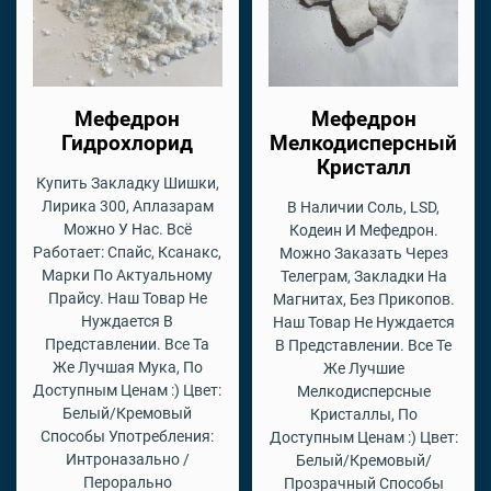
Мефедрон
Мефедрон
Гидрохлорид
Мелкодисперсный
Кристалл
Купить Закладку Шишки,
Лирика 300, Аплазарам
В Наличии Соль, LSD,
Можно У Нас. Всё
Кодеин И Мефедрон.
Работает: Спайс, Ксанакс,
Можно Заказать Через
Марки По Актуальному
Телеграм, Закладки На
Прайсу. Наш Товар Не
Магнитах, Без Прикопов.
Нуждается В
Наш Товар Не Нуждается
Представлении. Все Та
В Представлении. Все Те
Же Лучшая Мука, По
Же Лучшие
Доступным Ценам :) Цвет:
Мелкодисперсные
Белый/Кремовый
Кристаллы, По
Способы Употребления:
Доступным Ценам :) Цвет:
Интроназально /
Белый/Кремовый/
Перорально
Прозрачный Способы