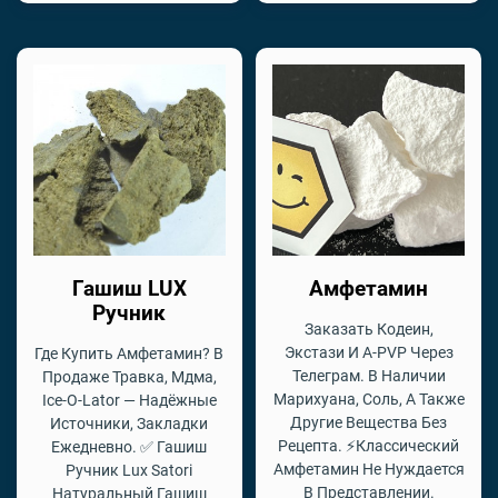
Гашиш LUX
Амфетамин
Ручник
Заказать Кодеин,
Экстази И A-PVP Через
Где Купить Амфетамин? В
Телеграм. В Наличии
Продаже Травка, Мдма,
Марихуана, Соль, А Также
Ice-O-Lator — Надёжные
Другие Вещества Без
Источники, Закладки
Рецепта. ⚡Классический
Ежедневно. ✅ Гашиш
Амфетамин Не Нуждается
Ручник Lux Satori
В Представлении.
Натуральный Гашиш