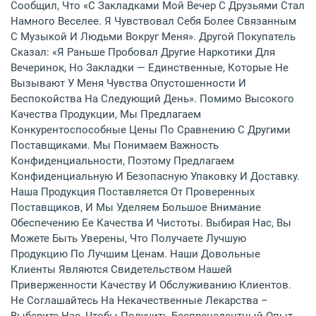
Сообщил, Что «с Закладками Мой Вечер С Друзьями Стал
Намного Веселее. Я Чувствовал Себя Более Связанным
С Музыкой И Людьми Вокруг Меня». Другой Покупатель
Сказал: «Я Раньше Пробовал Другие Наркотики Для
Вечеринок, Но Закладки — Единственные, Которые Не
Вызывают У Меня Чувства Опустошенности И
Беспокойства На Следующий День». Помимо Высокого
Качества Продукции, Мы Предлагаем
Конкурентоспособные Цены По Сравнению С Другими
Поставщиками. Мы Понимаем Важность
Конфиденциальности, Поэтому Предлагаем
Конфиденциальную И Безопасную Упаковку И Доставку.
Наша Продукция Поставляется От Проверенных
Поставщиков, И Мы Уделяем Большое Внимание
Обеспечению Ее Качества И Чистоты. Выбирая Нас, Вы
Можете Быть Уверены, Что Получаете Лучшую
Продукцию По Лучшим Ценам. Наши Довольные
Клиенты Являются Свидетельством Нашей
Приверженности Качеству И Обслуживанию Клиентов.
Не Соглашайтесь На Некачественные Лекарства –
Выберите Нас, Чтобы Получить Беспрецедентный Опыт.