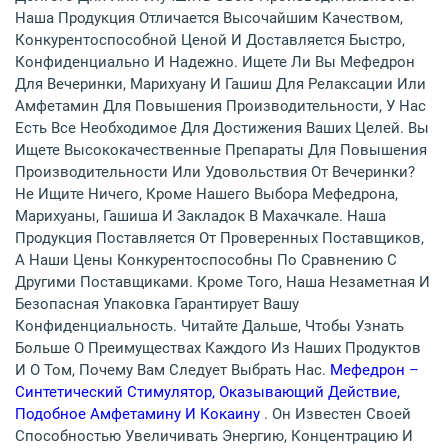
Наша Продукция Отличается Высочайшим Качеством,
Конкурентоспособной Ценой И Доставляется Быстро,
Конфиденциально И Надежно. Ищете Ли Вы Мефедрон
Для Вечеринки, Марихуану И Гашиш Для Релаксации Или
Амфетамин Для Повышения Производительности, У Нас
Есть Все Необходимое Для Достижения Ваших Целей. Вы
Ищете Высококачественные Препараты Для Повышения
Производительности Или Удовольствия От Вечеринки?
Не Ищите Ничего, Кроме Нашего Выбора Мефедрона,
Марихуаны, Гашиша И Закладок В Махачкале. Наша
Продукция Поставляется От Проверенных Поставщиков,
А Наши Цены Конкурентоспособны По Сравнению С
Другими Поставщиками. Кроме Того, Наша Незаметная И
Безопасная Упаковка Гарантирует Вашу
Конфиденциальность. Читайте Дальше, Чтобы Узнать
Больше О Преимуществах Каждого Из Наших Продуктов
И О Том, Почему Вам Следует Выбрать Нас.
Мефедрон –
Синтетический Стимулятор, Оказывающий Действие,
Подобное Амфетамину И Кокаину
. Он Известен Своей
Способностью Увеличивать Энергию, Концентрацию И