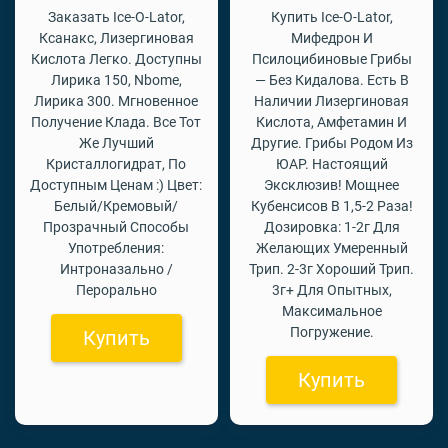
Заказать Ice-O-Lator,
Купить Ice-O-Lator,
Ксанакс, Лизергиновая
Мифедрон И
Кислота Легко. Доступны
Псилоцибиновые Грибы
Лирика 150, Nbome,
— Без Кидалова. Есть В
Лирика 300. Мгновенное
Наличии Лизергиновая
Получение Клада. Все Тот
Кислота, Амфетамин И
Же Лучший
Другие. Грибы Родом Из
Кристаллогидрат, По
ЮАР. Настоящий
Доступным Ценам :) Цвет:
Эксклюзив! Мощнее
Белый/Кремовый/
Кубенсисов В 1,5-2 Раза!
Прозрачный Способы
Дозировка: 1-2г Для
Употребления:
Желающих Умеренный
Интроназально /
Трип. 2-3г Хороший Трип.
Перорально
3г+ Для Опытных,
Максимальное
Погружение.
Купить
Купить