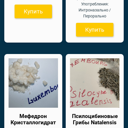
Употребления:
Интроназально /
Купить
Перорально
Купить
Мефедрон
Псилоцибиновые
Кристаллогидрат
Грибы Natalensis