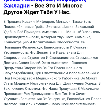
Закладки
- Все Это И Многое
Другое Ждет Тебя У Нас.
В Продаже Кодеин, Мифедрон, Метадон. Также Есть
Псилоцибиновые Грибы, Экстази, Шишки. Заказывай
Удобно, Всё Приходит. Амфетамин — Мощный Усилитель
Производительности, Который Улучшает Внимание,
Концентрацию И Когнитивные Способности. Он
Повышает Физическую Выносливость И Снижает
Утомляемость, Что Делает Его Идеальным Для
Спортсменов, Студентов И Специалистов, Стремящихся
Достичь Своих Целей. Хотя Амфетамин Является
Предметом Споров Из-За Его Потенциального
Злоупотребления, При Ответственном Использовании И
Под Руководством Медицинского Работника Он Может
Стать Мощным Инструментом Для Достижения Успеха. В
Заключение Отметим, Что Наша Продукция В Махачкале
Предлагает Ряд Преимуществ Для Тех, Кто Хочет
Улучшить Впечатления От Вечеринки, Расслабиться После
Долгого Дня Или Улучшить Свою Производительность.