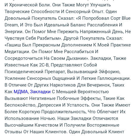
И Хронической Боли. Они Также Могут Улучшить
Творческие Способности И Сенсорный Опыт. Один
Довольный Покупатель Сказал: «Я Попробовал Сорт Blue
Dream, И Это Был Идеальный Баланс Расслабления И
Энергии. Он Помог Мне Пережить Напряженный День, Не
Чувствуя Себя Разбитым». Другой Покупатель Сказал:
«Гашиш Был Прекрасным Дополнением К Моей Практике
Медитации. Он Помог Мне Расслабиться И
Сосредоточиться На Своем Дыхании». Закладки, Также
Известные Как 2C-B, Представляют Собой
Психоделический Препарат, Вызывающий Эйфорию,
Усиление Сенсорных Ощущений И Легкие Галлюцинации.
В Отличие От Других Наркотиков Для Вечеринок, Таких
Как
МДМА, Закладки
С Меньшей Вероятностью
Вызывают Негативные Побочные Эффекты, Такие Как
Беспокойство, Депрессия И Усталость. Они Также Имеют
Более Короткую Продолжительность, Что Облегчает Их
Использование Ночью. Наши Закладки Отличаются
Высочайшим Качеством И Получили Восторженные
Отзывы От Наших Клиентов. Один Довольный Клиент