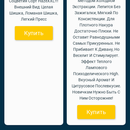
Методом Холодной
Соцветия Сорт HazeXXL!!!
Экстракции. Лепится Без
Внешний Вид: Целая
Зажигалки, Мягкий По
Шишка, Ломаная Шишка,
Консистенции. Для
Легкий Пресс
Плотного Накура
Достаточно Плюхи. Не
Купить
Оставит Равнодушными
Самых Прикуренных. Не
Прибивает К Дивану, Но
Веселит И Стимулирует.
Эффект Теплого
Лампового
Психоделического High.
Вкусный Аромат И
Цитрусовое Послевкусие.
Новичкам Нужно Быть С
Ним Осторожнее!
Купить