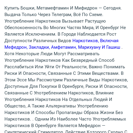
Купить Бошки, Метамефтамин И Мифидрон — Сегодня.
Выдача Только Через Телеграм, Всё По Схеме.
Употребление Наркотиков Вызывает Растущую
Обеспокоенность Во Многих Частях Мира, И Оренбург Не
Является Исключением. В Городе Наблюдается Рост
Доступности Различных Видов
Наркотиков, Включая
Мефедрон, Закладки, Амфетамин, Марихуану И Гашиш
.
Хотя Некоторые Люди Могут Рассматривать
Употребление Наркотиков Как Безвредный Способ
Расслабиться Или Уйти От Реальности, Важно Понимать
Риски И Опасности, Связанные С Этими Веществами. В
Этом Эссе Мы Рассмотрим Различные Виды Наркотиков,
Доступные Для Покупки В Оренбурге, Риски И Опасности,
Связанные С Употреблением Наркотиков, Влияние
Употребления Наркотиков На Отдельных Людей И
Общество, А Также Альтернативы Употреблению
Наркотиков И Способы Пропаганды Образа Жизни Без
Наркотиков. . Одним Из Наиболее Часто Употребляемых
Наркотиков В Оренбурге Является Мефедрон —
Синтетический Стимулятор, Действие Которого Сходно С