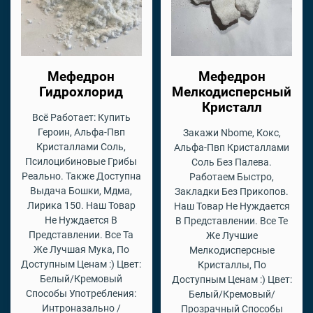
Мефедрон
Мефедрон
Гидрохлорид
Мелкодисперсный
Кристалл
Всё Работает: Купить
Героин, Альфа-Пвп
Закажи Nbome, Кокс,
Кристаллами Соль,
Альфа-Пвп Кристаллами
Псилоцибиновые Грибы
Соль Без Палева.
Реально. Также Доступна
Работаем Быстро,
Выдача Бошки, Мдма,
Закладки Без Прикопов.
Лирика 150. Наш Товар
Наш Товар Не Нуждается
Не Нуждается В
В Представлении. Все Те
Представлении. Все Та
Же Лучшие
Же Лучшая Мука, По
Мелкодисперсные
Доступным Ценам :) Цвет:
Кристаллы, По
Белый/Кремовый
Доступным Ценам :) Цвет:
Способы Употребления:
Белый/Кремовый/
Интроназально /
Прозрачный Способы