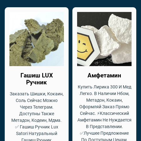
Гашиш LUX
Амфетамин
Ручник
Купить Лирика 300 И Мед
Легко. В Наличии Нбом,
Заказать Шишки, Кокаин,
Метадон, Кокаин,
Соль Сейчас Можно
Оформляй Заказ Прямо
Через Телеграм.
Сейчас. ⚡Классический
Доступны Также
Амфетамин Не Нуждается
Метадон, Кодеин, Мдма.
В Представлении.
✅ Гашиш Ручник Lux
✅Лучшее Предложение
Satori Натуральный
По Доступным Ценам.
Гашиш Ручник