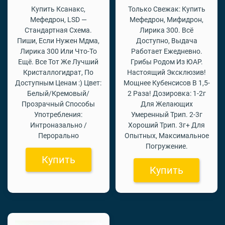
Купить Ксанакс,
Только Свежак: Купить
Мефедрон, LSD —
Мефедрон, Мифидрон,
Стандартная Схема.
Лирика 300. Всё
Пиши, Если Нужен Мдма,
Доступно, Выдача
Лирика 300 Или Что-То
Работает Ежедневно.
Ещё. Все Тот Же Лучший
Грибы Родом Из ЮАР.
Кристаллогидрат, По
Настоящий Эксклюзив!
Доступным Ценам :) Цвет:
Мощнее Кубенсисов В 1,5-
Белый/Кремовый/
2 Раза! Дозировка: 1-2г
Прозрачный Способы
Для Желающих
Употребления:
Умеренный Трип. 2-3г
Интроназально /
Хороший Трип. 3г+ Для
Перорально
Опытных, Максимальное
Погружение.
Купить
Купить