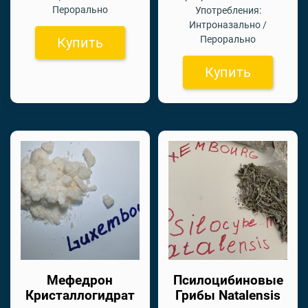
Перорально
Употребления:
Интроназально /
Перорально
Купить
Купить
Мефедрон
Псилоцибиновые
Кристаллогидрат
Грибы Natalensis