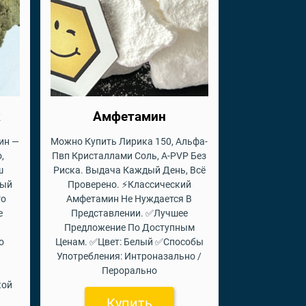
к
Амфетамин
ин —
Можно Купить Лирика 150, Альфа-
,
Пвп Кристаллами Соль, A-PVP Без
ш
Риска. Выдача Каждый День, Всё
ный
Проверено. ⚡Классический
го
Амфетамин Не Нуждается В
е
Представлении. ✅Лучшее
Предложение По Доступным
о
Ценам. ✅Цвет: Белый ✅Способы
Употребления: Интроназально /
Перорально
кой
Купить