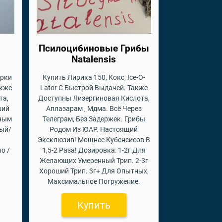
Псилоцибиновые Грибы
Natalensis
арки
Купить Лирика 150, Кокс, Ice-O-
акже
Lator С Быстрой Выдачей. Также
та,
Доступны Лизергиновая Кислота,
ший
Аплазарам , Мдма. Всё Через
пным
Телеграм, Без Задержек. Грибы
вый/
Родом Из ЮАР. Настоящий
Эксклюзив! Мощнее Кубенсисов В
о /
1,5-2 Раза! Дозировка: 1-2г Для
Желающих Умеренный Трип. 2-3г
Хороший Трип. 3г+ Для Опытных,
Максимальное Погружение.
Купить