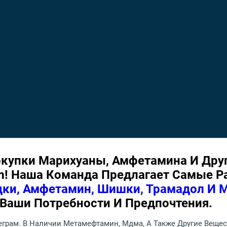
купки Марихуаны, Амфетамина И Друг
m! Наша Команда Предлагает Самые Р
ки, Амфетамин, Шишки, Трамадол И М
 Ваши Потребности И Предпочтения.
еграм. В Наличии Метамефтамин, Мдма, А Также Другие Вещест