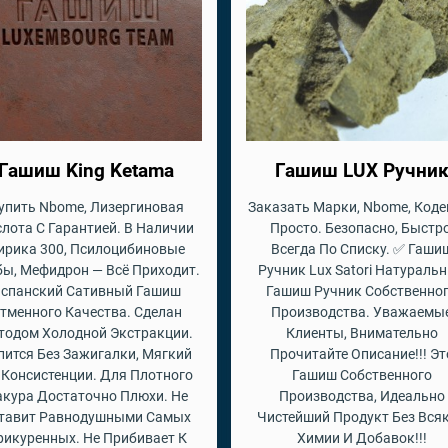
Гашиш King Ketama
Гашиш LUX Ручни
упить Nbome, Лизергиновая
Заказать Марки, Nbome, Коде
лота С Гарантией. В Наличии
Просто. Безопасно, Быстро
ирика 300, Псилоцибиновые
Всегда По Списку. ✅ Гаши
бы, Мефидрон — Всё Приходит.
Ручник Lux Satori Натураль
спанский Сативный Гашиш
Гашиш Ручник Собственно
тменного Качества. Сделан
Производства. Уважаемы
тодом Холодной Экстракции.
Клиенты, Внимательно
пится Без Зажигалки, Мягкий
Прочитайте Описание!!! Эт
 Консистенции. Для Плотного
Гашиш Собственного
кура Достаточно Плюхи. Не
Производства, Идеально
тавит Равнодушными Самых
Чистейший Продукт Без Вся
рикуренных. Не Прибивает К
Химии И Добавок!!!