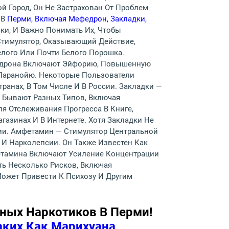
 Город, Он Не Застрахован От Проблем
 В
Перми, Включая Мефедрон, Закладки,
ки, И Важно Понимать Их, Чтобы
Стимулятор, Оказывающий Действие,
елого Или Почти Белого Порошка.
федрона Включают Эйфорию, Повышенную
И Паранойю. Некоторые Пользователи
анах, В Том Числе И В России. Закладки —
 Бывают Разных Типов, Включая
я Отслеживания Прогресса В Книге,
азинах И В Интернете. Хотя Закладки Не
ии. Амфетамин — Стимулятор Центральной
И Нарколепсии. Он Также Известен Как
фетамина Включают Усиление Концентрации
ть Несколько Рисков, Включая
ожет Привести К Психозу И Другим
ных Наркотиков В Перми!
аких Как Марихуана,