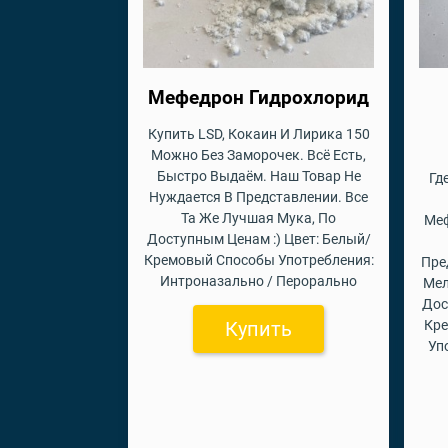
Мефедрон Гидрохлорид
Купить LSD, Кокаин И Лирика 150
Можно Без Заморочек. Всё Есть,
Быстро Выдаём. Наш Товар Не
Гд
Нуждается В Представлении. Все
Та Же Лучшая Мука, По
Меф
Доступным Ценам :) Цвет: Белый/
Кремовый Способы Употребления:
Пре
Интроназально / Перорально
Мел
Дос
Купить
Кр
Уп