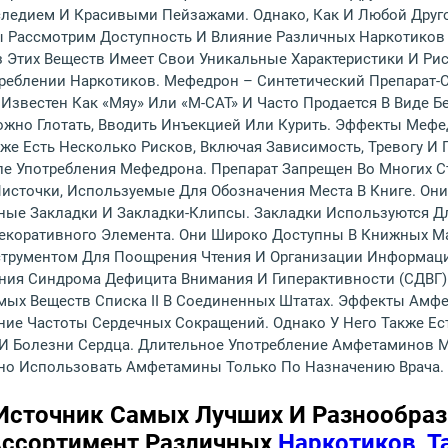
едием И Красивыми Пейзажами. Однако, Как И Любой Другой
ы Рассмотрим Доступность И Влияние Различных Наркотиков
з Этих Веществ Имеет Свои Уникальные Характеристики И Рис
еблении Наркотиков. Мефедрон – Синтетический Препарат-
Известен Как «мяу» Или «M-CAT» И Часто Продается В Виде Б
ожно Глотать, Вводить Инъекцией Или Курить. Эффекты Ме
кже Есть Несколько Рисков, Включая Зависимость, Тревогу 
 Употребления Мефедрона. Препарат Запрещен Во Многих Стр
сточки, Используемые Для Обозначения Места В Книге. Они
ые Закладки И Закладки-Клипсы. Закладки Используются Дл
екоративного Элемента. Они Широко Доступны В Книжных Маг
нструментом Для Поощрения Чтения И Организации Информац
ия Синдрома Дефицита Внимания И Гиперактивности (СДВГ) 
емых Веществ Списка II В Соединенных Штатах. Эффекты Ам
ние Частоты Сердечных Сокращений. Однако У Него Также Ес
И Болезни Сердца. Длительное Употребление Амфетаминов М
но Использовать Амфетамины Только По Назначению Врача.
сточник Самых Лучших И Разнообраз
ссортимент Различных
Наркотиков, Т