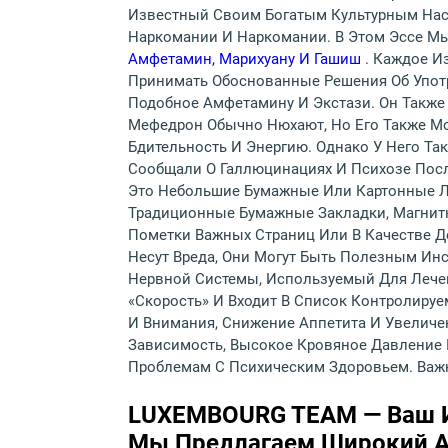
Известный Своим Богатым Культурным Насл
Наркомании И Наркомании. В Этом Эссе М
Амфетамин, Марихуану И Гашиш
. Каждое И
Принимать Обоснованные Решения Об Употр
Подобное Амфетамину И Экстази. Он Также 
Мефедрон Обычно Нюхают, Но Его Также М
Бдительность И Энергию. Однако У Него Та
Сообщали О Галлюцинациях И Психозе После
Это Небольшие Бумажные Или Картонные Ли
Традиционные Бумажные Закладки, Магнитн
Пометки Важных Страниц Или В Качестве Д
Несут Вреда, Они Могут Быть Полезным И
Нервной Системы, Используемый Для Лечен
«скорость» И Входит В Список Контролиру
И Внимания, Снижение Аппетита И Увеличе
Зависимость, Высокое Кровяное Давление 
Проблемам С Психическим Здоровьем. Важ
LUXEMBOURG TEAM — Ваш И
Мы Предлагаем Широкий А