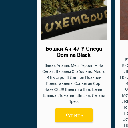
Бошки Ак-47 Y Griega
Domina Black
К
Кис
Заказ Анаша, Мед, Героин — На
Л
Связи. Выдаём Стабильно, Чисто
Гри
И Быстро. В Данной Позиции
И
Представлены Соцветия Сорт
О
HazeXXL!!! Внешний Вид: Целая
Ме
Шишка, Ломаная Шишка, Легкий
Ле
Пресс
По
На
Купить
Ос
П