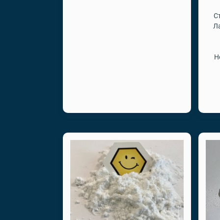
С
Л
Н