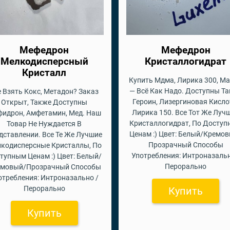
Мефедрон
Мефедрон
Мелкодисперсный
Кристаллогидрат
Кристалл
Купить Мдма, Лирика 300, М
— Всё Как Надо. Доступны Т
е Взять Кокс, Метадон? Заказ
Героин, Лизергиновая Кисло
Открыт, Также Доступны
Лирика 150. Все Тот Же Луч
идрон, Амфетамин, Мед. Наш
Кристаллогидрат, По Досту
Товар Не Нуждается В
Ценам :) Цвет: Белый/Кремо
дставлении. Все Те Же Лучшие
Прозрачный Способы
кодисперсные Кристаллы, По
Употребления: Интроназальн
тупным Ценам :) Цвет: Белый/
Перорально
емовый/Прозрачный Способы
отребления: Интроназально /
Перорально
Купить
Купить