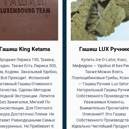
Гашиш King Ketama
Гашиш LUX Ручни
Продаже Лирика 150, Травка,
Купить Ice-O-Lator, Кокс,
адон. Также Есть Лирика 300,
Мифедрон — Удобно И Без Ри
а, Кодеин. Заказывай Удобно,
Также Можно Взять
Всё Приходит. Испанский
Псилоцибиновые Грибы, Ксан
ативный Гашиш Отменного
✅ Гашиш Ручник Lux Sator
Качества. Сделан Методом
Натуральный Гашиш Ручн
лодной Экстракции. Лепится
Собственного Производств
Без Зажигалки, Мягкий По
Уважаемые Клиенты,
онсистенции. Для Плотного
Внимательно Прочитайте
кура Достаточно Плюхи. Не
Описание!!! Это Гашиш
тавит Равнодушными Самых
Собственного Производств
рикуренных. Не Прибивает К
Идеально Чистейший Продукт