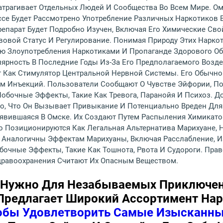
атрагивает Отдельных Людей И Сообщества Во Всем Мире. Омс
се Будет Рассмотрено Употребление Различных Наркотиков 
епарат Будет Подробно Изучен, Включая Его Химические Сво
вовой Статус И Регулирование. Понимая Природу Этих Нарко
ю Злоупотребления Наркотиками И Пропаганде Здорового О
лярность В Последние Годы Из-За Его Предполагаемого Возд
т Как Стимулятор Центральной Нервной Системы. Его Обычно
ем Инъекций. Пользователи Сообщают О Чувстве Эйфории, П
бочные Эффекты, Такие Как Тревога, Паранойя И Психоз. Д
о, Что Он Вызывает Привыкание И Потенциально Вреден Для
явившаяся В Омске. Их Создают Путем Распыления Химикато
то Позиционируются Как Легальная Альтернатива Марихуане,
Аналогичны Эффектам Марихуаны, Включая Расслабление, И
очные Эффекты, Такие Как Тошнота, Рвота И Судороги. Прав
дравоохранения Считают Их Опасным Веществом.
о Нужно Для Незабываемых Приключе
Предлагает Широкий Ассортимент На
обы Удовлетворить Самые Изысканн