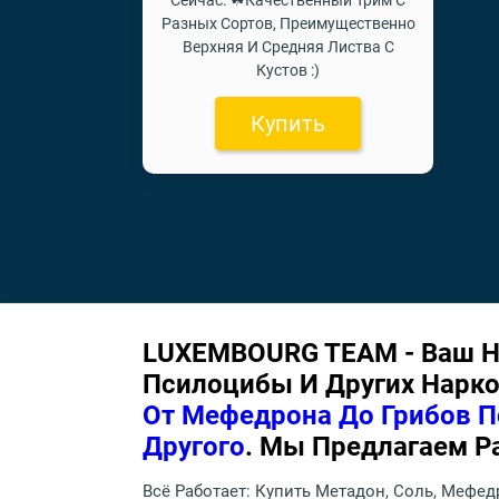
Сейчас. ☘Качественный Трим С
Разных Сортов, Преимущественно
Верхняя И Средняя Листва С
Кустов :)
Купить
LUXEMBOURG TEAM - Ваш Н
Псилоцибы И Других Наркот
От Мефедрона До Грибов П
Другого
. Мы Предлагаем Р
Всё Работает: Купить Метадон, Соль, Мефе