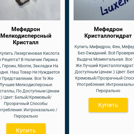
Мефедрон
Мефедрон
Мелкодисперсный
Кристаллогидрат
Кристалл
Купить Мифидрон, Фен, Мефе
Без Ожиданий. Всё Провере
 Купить Лизергиновая Кислота
Выдача Моментальная. Все 
з Рецепта? В Наличии Лирика
Же Лучший Кристаллогидрат
, Героин, Nbome, Закладки На
Доступным Ценам :) Цвет: Бе
одня. Наш Товар Не Нуждается
Кремовый/Прозрачный Спос
В Представлении. Все Те Же
Употребления: Интроназальн
Лучшие Мелкодисперсные
Перорально
сталлы, По Доступным Ценам
:) Цвет: Белый/Кремовый/
Прозрачный Способы
Купить
отребления: Интроназально /
Перорально
Купить