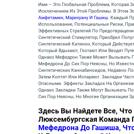
Ими – Это Глобальная Проблема, Которая З
Исключением Из Этой Проблемы. В Этом Эс
Амфетамин, Марихуану И Гашиш
. Каждый Пр
Использование, Потенциальные Риски, Пра
Эффективных Стратегий По Предотвращени
Синтетический Стимулятор, Приобрел Попу
Синтетический Катинон, Который Действуе
Который Вдыхают, Глотают Или Вводят Пут
Однако Мефедрон Также Может Вызывать По
Мефедрона До Сих Пор Неясны, Но Известн
Синтетических Каннабиноидов, Недавно По
Затем Коптят Или Испаряют. Закладки Час
Опасными. Эффекты Закладок На Организм 
Однако Закладки Также Могут Вызывать Поб
Сих Пор Неясны, Но Многие Организации З
Здесь Вы Найдете Все, Чт
Люксембургская Команда 
Мефедрона До Гашиша, Чт