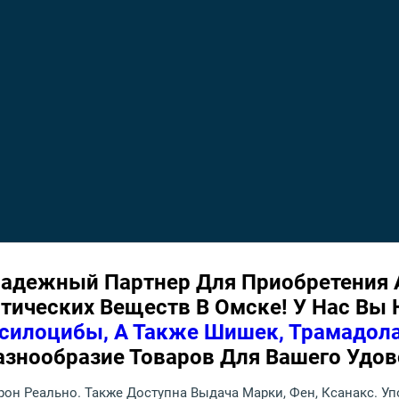
адежный Партнер Для Приобретения 
ических Веществ В Омске! У Нас Вы Н
силоцибы, А Также Шишек, Трамадола
азнообразие Товаров Для Вашего Удов
дрон Реально. Также Доступна Выдача Марки, Фен, Ксанакс. 