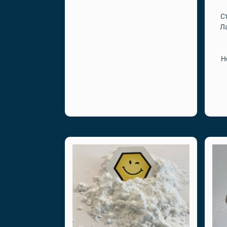
С
Л
Н