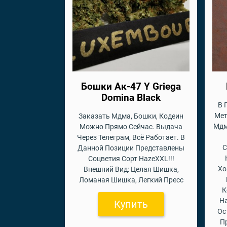
Бошки Ак-47 Y Griega
Domina Black
В 
Мет
Заказать Мдма, Бошки, Кодеин
Мдм
Можно Прямо Сейчас. Выдача
Через Телеграм, Всё Работает. В
С
Данной Позиции Представлены
Соцветия Сорт HazeXXL!!!
Хо
Внешний Вид: Целая Шишка,
Ломаная Шишка, Легкий Пресс
К
На
Купить
Ос
П