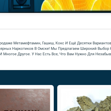
Продаже Метамефтамин, Гашиш, Кокс И Ещё Десятки Вариант
рных Наркотиков В Омске! Мы Предлагаем Широкий Выбор Н
И Многое Другое. У Нас Есть Все, Что Вам Нужно Для Незабы