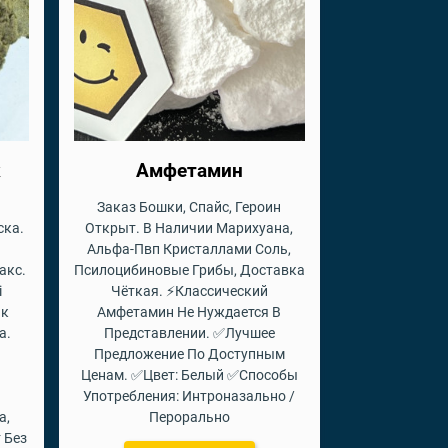
к
Амфетамин
Заказ Бошки, Спайс, Героин
ска.
Открыт. В Наличии Марихуана,
Альфа-Пвп Кристаллами Соль,
акс.
Псилоцибиновые Грибы, Доставка
i
Чёткая. ⚡Классический
ик
Амфетамин Не Нуждается В
а.
Представлении. ✅Лучшее
Предложение По Доступным
Ценам. ✅Цвет: Белый ✅Способы
Употребления: Интроназально /
а,
Перорально
 Без