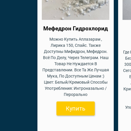
Мефедрон Гидрохлорид
Можно Купить Аплазарам ,
Лирика 150, Спайс. Также
Доступны Мифидрон, Мефедрон.
Где
Всё По Делу, Через Телеграм. Наш
Бе
Товар Не Нуждается В
300
Представлении. Все Та Же Лучшая
Сег
Мука, По Доступным Ценам :)
Цвет: Белый/Кремовый Способы
Употребления: Интроназально /
Кри
Перорально
Купить
Уп