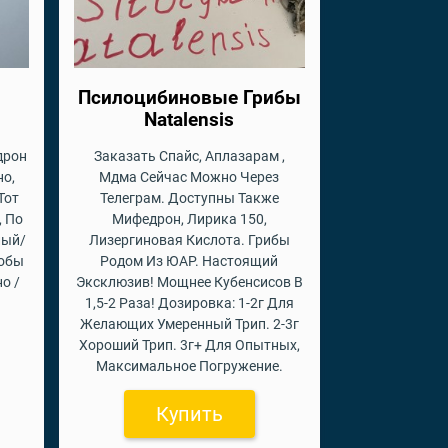
Псилоцибиновые Грибы
Natalensis
дрон
Заказать Спайс, Аплазарам ,
но,
Мдма Сейчас Можно Через
Тот
Телеграм. Доступны Также
, По
Мифедрон, Лирика 150,
лый/
Лизергиновая Кислота. Грибы
обы
Родом Из ЮАР. Настоящий
о /
Эксклюзив! Мощнее Кубенсисов В
1,5-2 Раза! Дозировка: 1-2г Для
Желающих Умеренный Трип. 2-3г
Хороший Трип. 3г+ Для Опытных,
Максимальное Погружение.
Купить