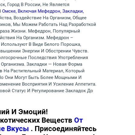
к, Город В России, Не Является
В
Омске, Включая Мефедрон, Закладки,
йства, Воздействие На Организм, Общее
тиков, Мы Можем Работать Над Разработкой
браза Жизни. Мефедрон, Популярный
ействия На Организм. Мефедрон –
 Используют В Виде Белого Порошка,
овышении Энергии И Обострении Чувств.
олгосрочные Последствия Употребления
 Организма. Закладки — Новая Форма
в На Растительный Материал, Который
 Но Они Могут Быть Более Мощными И
зменение Восприятия И Усиление Аппетита.
овой Статус И Регулирование Закладок До
ний И Эмоций!
ркотических Веществ
От
ые Вкусы
. Присоединяйтесь