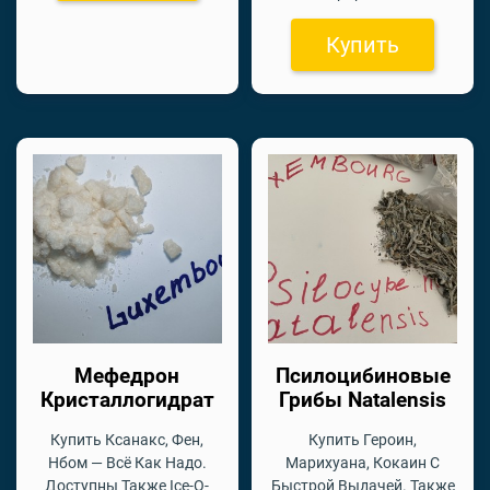
Купить
Мефедрон
Псилоцибиновые
Кристаллогидрат
Грибы Natalensis
Купить Ксанакс, Фен,
Купить Героин,
Нбом — Всё Как Надо.
Марихуана, Кокаин С
Доступны Также Ice-O-
Быстрой Выдачей. Также