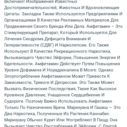
Включают Изображения Известных
Достопримечательностей, Животных И Вдохновляющие
Цитаты. Закладки Также Используются Предприятиями И
Организациями В Качестве Рекламных Материалов Для
Продвижения Своего Бренда Или Дела. Амфетамин – Это
Стимулирующий Препарат, Который Используется Для
Лечения Синдрома Дефицита Внимания И
Гиперактивности (СДВГ) И Нарколепсии. Его Также
Используют В Качестве Рекреационного Наркотика,
Вызывающего Чувство Эйфории, Повышения Энергии И
Бдительности. Амфетамин Действует Путем Повышения
Уровня Дофамина И Норадреналина В Мозге. Однако
Злоупотребление Амфетамином Может Привести К
Зависимости, Тревоге И Депрессии. Это Также Может
Вызвать Физические Последствия, Такие Как Высокое
Кровяное Давление, Учащенное Сердцебиение И
Судороги. Поэтому Важно Использовать Амфетамин
Только По Назначению Врача. Марихуана И Гашиш — Это
Два Наркотика, Полученные Из Растения Каннабис.
Марихуану Обычно Курят Или Употребляют В Пищу, Она
Вызывает Чувство Расслабления И Эйфории. С Другой