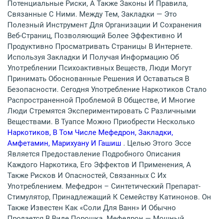
Потенциальные Риски, А Также Законы И Правила,
Связанные С Ними. Между Тем, Закладки — Это
Полезный Инструмент Для Организации И Сохранения
Веб-Страниц, Позволяющий Более Эффективно И
Продуктивно Просматривать Страницы В Интернете.
Используя Закладки И Получая Информацию Об
Употреблении Психоактивных Веществ, Люди Могут
Принимать Обоснованные Решения И Оставаться В
Безопасности. Сегодня Употребление Наркотиков Стало
Распространенной Проблемой В Обществе, И Многие
Люди Стремятся Экспериментировать С Различными
Веществами. В Туапсе Можно Приобрести Несколько
Наркотиков, В Том Числе Мефедрон, Закладки,
Амфетамин, Марихуану И Гашиш
. Целью Этого Эссе
Является Предоставление Подробного Описания
Каждого Наркотика, Его Эффектов И Применения, А
Также Рисков И Опасностей, Связанных С Их
Употреблением. Мефедрон – Синтетический Препарат-
Стимулятор, Принадлежащий К Семейству Катинонов. Он
Также Известен Как «соли Для Ванн» И Обычно
Продается В Виде Порошка. Мефедрон — Мощный