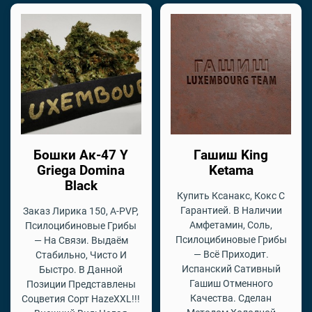
Бошки Ак-47 Y
Гашиш King
Griega Domina
Ketama
Black
Купить Ксанакс, Кокс С
Гарантией. В Наличии
Заказ Лирика 150, A-PVP,
Амфетамин, Соль,
Псилоцибиновые Грибы
Псилоцибиновые Грибы
— На Связи. Выдаём
— Всё Приходит.
Стабильно, Чисто И
Испанский Сативный
Быстро. В Данной
Гашиш Отменного
Позиции Представлены
Качества. Сделан
Соцветия Сорт HazeXXL!!!