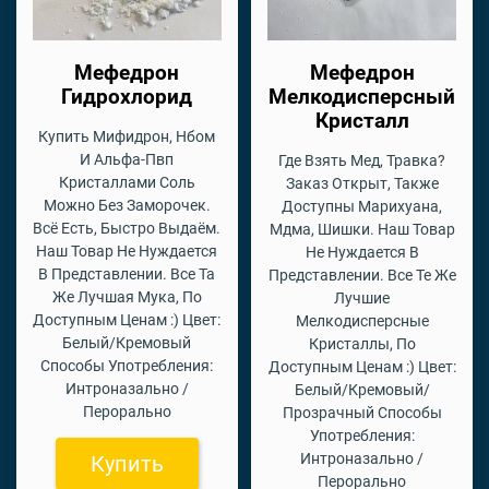
Мефедрон
Мефедрон
Гидрохлорид
Мелкодисперсный
Кристалл
Купить Мифидрон, Нбом
И Альфа-Пвп
Где Взять Мед, Травка?
Кристаллами Соль
Заказ Открыт, Также
Можно Без Заморочек.
Доступны Марихуана,
Всё Есть, Быстро Выдаём.
Мдма, Шишки. Наш Товар
Наш Товар Не Нуждается
Не Нуждается В
В Представлении. Все Та
Представлении. Все Те Же
Же Лучшая Мука, По
Лучшие
Доступным Ценам :) Цвет:
Мелкодисперсные
Белый/Кремовый
Кристаллы, По
Способы Употребления:
Доступным Ценам :) Цвет:
Интроназально /
Белый/Кремовый/
Перорально
Прозрачный Способы
Употребления:
Интроназально /
Купить
Перорально