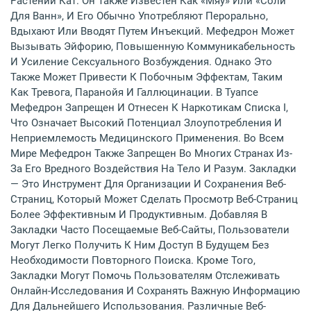
Растении Кат. Он Также Известен Как «мяу» Или «соли
Для Ванн», И Его Обычно Употребляют Перорально,
Вдыхают Или Вводят Путем Инъекций. Мефедрон Может
Вызывать Эйфорию, Повышенную Коммуникабельность
И Усиление Сексуального Возбуждения. Однако Это
Также Может Привести К Побочным Эффектам, Таким
Как Тревога, Паранойя И Галлюцинации. В Туапсе
Мефедрон Запрещен И Отнесен К Наркотикам Списка I,
Что Означает Высокий Потенциал Злоупотребления И
Неприемлемость Медицинского Применения. Во Всем
Мире Мефедрон Также Запрещен Во Многих Странах Из-
За Его Вредного Воздействия На Тело И Разум. Закладки
— Это Инструмент Для Организации И Сохранения Веб-
Страниц, Который Может Сделать Просмотр Веб-Страниц
Более Эффективным И Продуктивным. Добавляя В
Закладки Часто Посещаемые Веб-Сайты, Пользователи
Могут Легко Получить К Ним Доступ В Будущем Без
Необходимости Повторного Поиска. Кроме Того,
Закладки Могут Помочь Пользователям Отслеживать
Онлайн-Исследования И Сохранять Важную Информацию
Для Дальнейшего Использования. Различные Веб-