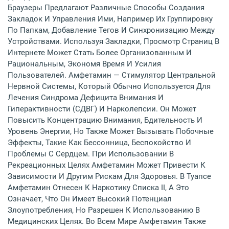
Браузеры Предлагают Различные Способы Создания
Закладок И Управления Ими, Например Их Группировку
По Папкам, Добавление Тегов И Синхронизацию Между
Устройствами. Используя Закладки, Просмотр Страниц В
Интернете Может Стать Более Организованным И
Рациональным, Экономя Время И Усилия
Пользователей. Амфетамин — Стимулятор Центральной
Нервной Системы, Который Обычно Используется Для
Лечения Синдрома Дефицита Внимания И
Гиперактивности (СДВГ) И Нарколепсии. Он Может
Повысить Концентрацию Внимания, Бдительность И
Уровень Энергии, Но Также Может Вызывать Побочные
Эффекты, Такие Как Бессонница, Беспокойство И
Проблемы С Сердцем. При Использовании В
Рекреационных Целях Амфетамин Может Привести К
Зависимости И Другим Рискам Для Здоровья. В Туапсе
Амфетамин Отнесен К Наркотику Списка II, А Это
Означает, Что Он Имеет Высокий Потенциал
Злоупотребления, Но Разрешен К Использованию В
Медицинских Целях. Во Всем Мире Амфетамин Также