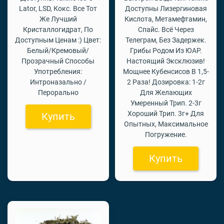
Lator, LSD, Кокс. Все Тот
Доступны Лизергиновая
Же Лучший
Кислота, Метамефтамин,
Кристаллогидрат, По
Спайс. Всё Через
Доступным Ценам :) Цвет:
Телеграм, Без Задержек.
Белый/Кремовый/
Грибы Родом Из ЮАР.
Прозрачный Способы
Настоящий Эксклюзив!
Употребления:
Мощнее Кубенсисов В 1,5-
Интроназально /
2 Раза! Дозировка: 1-2г
Перорально
Для Желающих
Умеренный Трип. 2-3г
Хороший Трип. 3г+ Для
Купить
Опытных, Максимальное
Погружение.
Купить