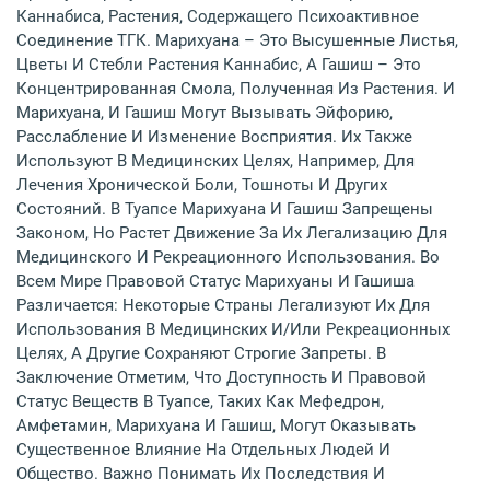
Каннабиса, Растения, Содержащего Психоактивное
Соединение ТГК. Марихуана – Это Высушенные Листья,
Цветы И Стебли Растения Каннабис, А Гашиш – Это
Концентрированная Смола, Полученная Из Растения. И
Марихуана, И Гашиш Могут Вызывать Эйфорию,
Расслабление И Изменение Восприятия. Их Также
Используют В Медицинских Целях, Например, Для
Лечения Хронической Боли, Тошноты И Других
Состояний. В Туапсе Марихуана И Гашиш Запрещены
Законом, Но Растет Движение За Их Легализацию Для
Медицинского И Рекреационного Использования. Во
Всем Мире Правовой Статус Марихуаны И Гашиша
Различается: Некоторые Страны Легализуют Их Для
Использования В Медицинских И/или Рекреационных
Целях, А Другие Сохраняют Строгие Запреты. В
Заключение Отметим, Что Доступность И Правовой
Статус Веществ В Туапсе, Таких Как Мефедрон,
Амфетамин, Марихуана И Гашиш, Могут Оказывать
Существенное Влияние На Отдельных Людей И
Общество. Важно Понимать Их Последствия И