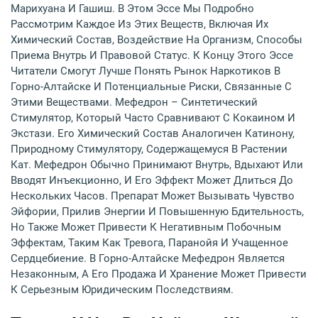
Марихуана И Гашиш. В Этом Эссе Мы Подробно
Рассмотрим Каждое Из Этих Веществ, Включая Их
Химический Состав, Воздействие На Организм, Способы
Приема Внутрь И Правовой Статус. К Концу Этого Эссе
Читатели Смогут Лучше Понять Рынок Наркотиков В
Горно-Алтайске И Потенциальные Риски, Связанные С
Этими Веществами. Мефедрон – Синтетический
Стимулятор, Который Часто Сравнивают С Кокаином И
Экстази. Его Химический Состав Аналогичен Катинону,
Природному Стимулятору, Содержащемуся В Растении
Кат. Мефедрон Обычно Принимают Внутрь, Вдыхают Или
Вводят Инъекционно, И Его Эффект Может Длиться До
Нескольких Часов. Препарат Может Вызывать Чувство
Эйфории, Прилив Энергии И Повышенную Бдительность,
Но Также Может Привести К Негативным Побочным
Эффектам, Таким Как Тревога, Паранойя И Учащенное
Сердцебиение. В Горно-Алтайске Мефедрон Является
Незаконным, А Его Продажа И Хранение Может Привести
К Серьезным Юридическим Последствиям.