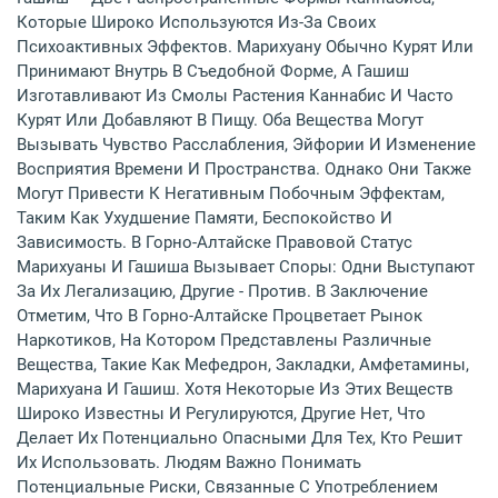
Которые Широко Используются Из-За Своих
Психоактивных Эффектов. Марихуану Обычно Курят Или
Принимают Внутрь В Съедобной Форме, А Гашиш
Изготавливают Из Смолы Растения Каннабис И Часто
Курят Или Добавляют В Пищу. Оба Вещества Могут
Вызывать Чувство Расслабления, Эйфории И Изменение
Восприятия Времени И Пространства. Однако Они Также
Могут Привести К Негативным Побочным Эффектам,
Таким Как Ухудшение Памяти, Беспокойство И
Зависимость. В Горно-Алтайске Правовой Статус
Марихуаны И Гашиша Вызывает Споры: Одни Выступают
За Их Легализацию, Другие - Против. В Заключение
Отметим, Что В Горно-Алтайске Процветает Рынок
Наркотиков, На Котором Представлены Различные
Вещества, Такие Как Мефедрон, Закладки, Амфетамины,
Марихуана И Гашиш. Хотя Некоторые Из Этих Веществ
Широко Известны И Регулируются, Другие Нет, Что
Делает Их Потенциально Опасными Для Тех, Кто Решит
Их Использовать. Людям Важно Понимать
Потенциальные Риски, Связанные С Употреблением