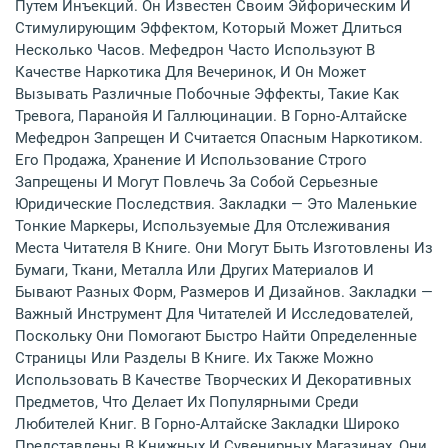
Путем Инъекций. Он Известен Своим Эйфорическим И
Стимулирующим Эффектом, Который Может Длиться
Несколько Часов. Мефедрон Часто Используют В
Качестве Наркотика Для Вечеринок, И Он Может
Вызывать Различные Побочные Эффекты, Такие Как
Тревога, Паранойя И Галлюцинации. В Горно-Алтайске
Мефедрон Запрещен И Считается Опасным Наркотиком.
Его Продажа, Хранение И Использование Строго
Запрещены И Могут Повлечь За Собой Серьезные
Юридические Последствия. Закладки — Это Маленькие
Тонкие Маркеры, Используемые Для Отслеживания
Места Читателя В Книге. Они Могут Быть Изготовлены Из
Бумаги, Ткани, Металла Или Других Материалов И
Бывают Разных Форм, Размеров И Дизайнов. Закладки —
Важный Инструмент Для Читателей И Исследователей,
Поскольку Они Помогают Быстро Найти Определенные
Страницы Или Разделы В Книге. Их Также Можно
Использовать В Качестве Творческих И Декоративных
Предметов, Что Делает Их Популярными Среди
Любителей Книг. В Горно-Алтайске Закладки Широко
Представлены В Книжных И Сувенирных Магазинах, Они