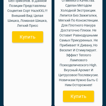
Отменного Качества.
Без Прикопов. В Данной
Сделан Методом
Позиции Представлены
Холодной Экстракции.
Соцветия Сорт HazeXXL!!!
Лепится Без Зажигалки,
Внешний Вид: Целая
Мягкий По Консистенции.
Шишка, Ломаная Шишка,
Для Плотного Накура
Легкий Пресс
Достаточно Плюхи. Не
Оставит Равнодушными
Купить
Самых Прикуренных. Не
Прибивает К Дивану, Но
Веселит И Стимулирует.
Эффект Теплого
Лампового
Психоделического High.
Вкусный Аромат И
Цитрусовое Послевкусие.
Новичкам Нужно Быть С
Ним Осторожнее!
Купить