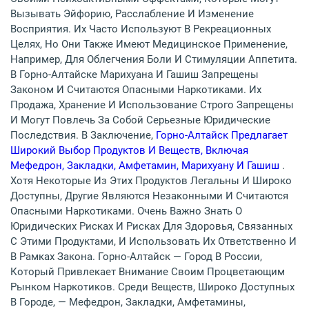
Вызывать Эйфорию, Расслабление И Изменение
Восприятия. Их Часто Используют В Рекреационных
Целях, Но Они Также Имеют Медицинское Применение,
Например, Для Облегчения Боли И Стимуляции Аппетита.
В Горно-Алтайске Марихуана И Гашиш Запрещены
Законом И Считаются Опасными Наркотиками. Их
Продажа, Хранение И Использование Строго Запрещены
И Могут Повлечь За Собой Серьезные Юридические
Последствия. В Заключение,
Горно-Алтайск Предлагает
Широкий Выбор Продуктов И Веществ, Включая
Мефедрон, Закладки, Амфетамин, Марихуану И Гашиш
.
Хотя Некоторые Из Этих Продуктов Легальны И Широко
Доступны, Другие Являются Незаконными И Считаются
Опасными Наркотиками. Очень Важно Знать О
Юридических Рисках И Рисках Для Здоровья, Связанных
С Этими Продуктами, И Использовать Их Ответственно И
В Рамках Закона. Горно-Алтайск — Город В России,
Который Привлекает Внимание Своим Процветающим
Рынком Наркотиков. Среди Веществ, Широко Доступных
В Городе, — Мефедрон, Закладки, Амфетамины,