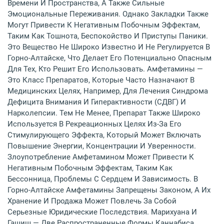
Времени И Пространства, А Также Сильные
Эмоциональные Переживания. Однако Закладки Также
Могут Привести К Негативным Побочным Эффектам,
Таким Как Тошнота, Беспокойство И Приступы Паники.
Это Вещество Не Широко Известно И Не Регулируется В
Горно-Алтайске, Что Делает Его Потенциально Опасным
Для Тех, Кто Решит Его Использовать. Амфетамины —
Это Класс Препаратов, Которые Часто Назначают В
Медицинских Целях, Например, Для Лечения Синдрома
Дефицита Внимания И Гиперактивности (СДВГ) И
Нарколепсии. Тем Не Менее, Препарат Также Широко
Используется В Рекреационных Целях Из-За Его
Стимулирующего Эффекта, Который Может Включать
Повышение Энергии, Концентрации И Уверенности.
Злоупотребление Амфетамином Может Привести К
Негативным Побочным Эффектам, Таким Как
Бессонница, Проблемы С Сердцем И Зависимость. В
Горно-Алтайске Амфетамины Запрещены Законом, А Их
Хранение И Продажа Может Повлечь За Собой
Серьезные Юридические Последствия. Марихуана И
Гашиш — Две Распространенные Формы Каннабиса,