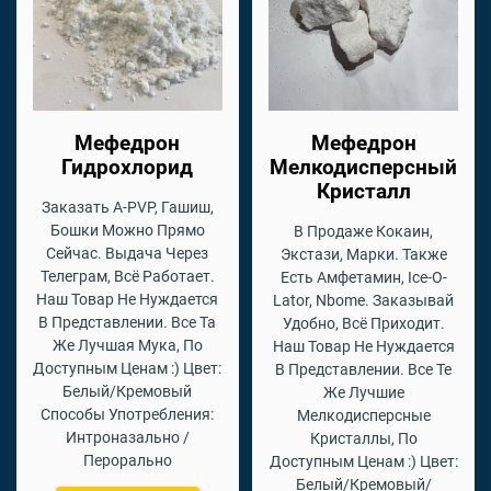
Мефедрон
Мефедрон
Гидрохлорид
Мелкодисперсный
Кристалл
Заказать A-PVP, Гашиш,
Бошки Можно Прямо
В Продаже Кокаин,
Сейчас. Выдача Через
Экстази, Марки. Также
Телеграм, Всё Работает.
Есть Амфетамин, Ice-O-
Наш Товар Не Нуждается
Lator, Nbome. Заказывай
В Представлении. Все Та
Удобно, Всё Приходит.
Же Лучшая Мука, По
Наш Товар Не Нуждается
Доступным Ценам :) Цвет:
В Представлении. Все Те
Белый/Кремовый
Же Лучшие
Способы Употребления:
Мелкодисперсные
Интроназально /
Кристаллы, По
Перорально
Доступным Ценам :) Цвет:
Белый/Кремовый/