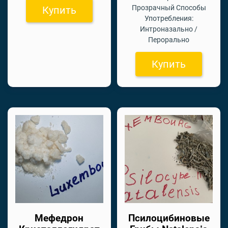
Прозрачный Способы
Купить
Употребления:
Интроназально /
Перорально
Купить
Мефедрон
Псилоцибиновые