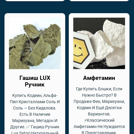
Гашиш LUX
Амфетамин
Ручник
Где Купить Бошки, Если
Нужно Быстро? В
Купить Кодеин, Альфа-
Продаже Фен, Марихуана,
Пвп Кристаллами Соль И
Кодеин И Ещё Десятки
Соль — Без Кидалова.
Вариантов.
Есть В Наличии
⚡Классический
Марихуана, Метадон И
Амфетамин Не Нуждается
Другие. ✅ Гашиш Ручник
В Представлении.
Lux Satori Натуральный