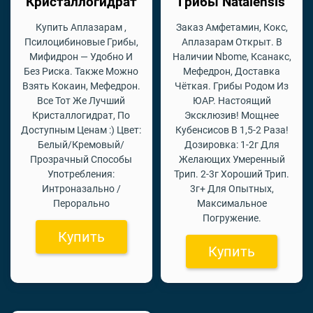
Кристаллогидрат
Грибы Natalensis
Купить Аплазарам ,
Заказ Амфетамин, Кокс,
Псилоцибиновые Грибы,
Аплазарам Открыт. В
Мифидрон — Удобно И
Наличии Nbome, Ксанакс,
Без Риска. Также Можно
Мефедрон, Доставка
Взять Кокаин, Мефедрон.
Чёткая. Грибы Родом Из
Все Тот Же Лучший
ЮАР. Настоящий
Кристаллогидрат, По
Эксклюзив! Мощнее
Доступным Ценам :) Цвет:
Кубенсисов В 1,5-2 Раза!
Белый/Кремовый/
Дозировка: 1-2г Для
Прозрачный Способы
Желающих Умеренный
Употребления:
Трип. 2-3г Хороший Трип.
Интроназально /
3г+ Для Опытных,
Перорально
Максимальное
Погружение.
Купить
Купить