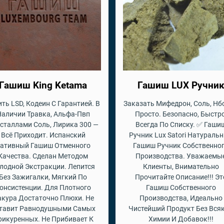
Гашиш King Ketama
Гашиш LUX Ручни
ть LSD, Кодеин С Гарантией. В
Заказать Мифедрон, Соль, Нб
Наличии Травка, Альфа-Пвп
Просто. Безопасно, Быстро
сталлами Соль, Лирика 300 —
Всегда По Списку. ✅ Гаши
Всё Приходит. Испанский
Ручник Lux Satori Натураль
ативный Гашиш Отменного
Гашиш Ручник Собственно
Качества. Сделан Методом
Производства. Уважаемы
лодной Экстракции. Лепится
Клиенты, Внимательно
Без Зажигалки, Мягкий По
Прочитайте Описание!!! Эт
онсистенции. Для Плотного
Гашиш Собственного
кура Достаточно Плюхи. Не
Производства, Идеально
тавит Равнодушными Самых
Чистейший Продукт Без Вся
рикуренных. Не Прибивает К
Химии И Добавок!!!