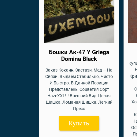
Бошки Ак-47 Y Griega
Domina Black
Купи
Заказ Кокаин, Экстази, Мед — На
Кри
Связи. Выдаём Стабильно, Чисто
И Быстро. В Данной Позиции
С
Представлены Соцветия Сорт
HazeXXL!!! Внешний Вид: Целая
Хо
Шишка, Ломаная Шишка, Легкий
Пресс
К
На
Купить
Ос
П