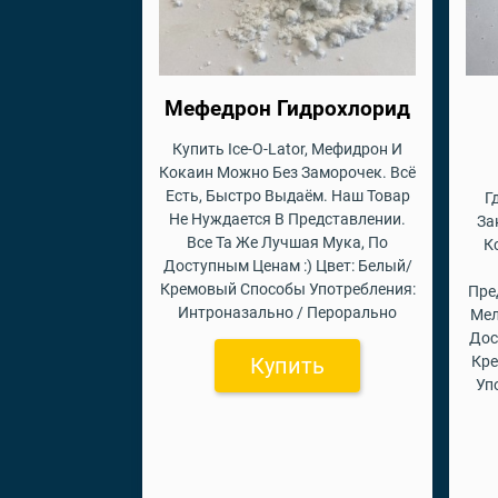
Мефедрон Гидрохлорид
Купить Ice-O-Lator, Мефидрон И
Кокаин Можно Без Заморочек. Всё
Есть, Быстро Выдаём. Наш Товар
Г
Не Нуждается В Представлении.
За
Все Та Же Лучшая Мука, По
К
Доступным Ценам :) Цвет: Белый/
Кремовый Способы Употребления:
Пре
Интроназально / Перорально
Мел
Дос
Купить
Кр
Уп