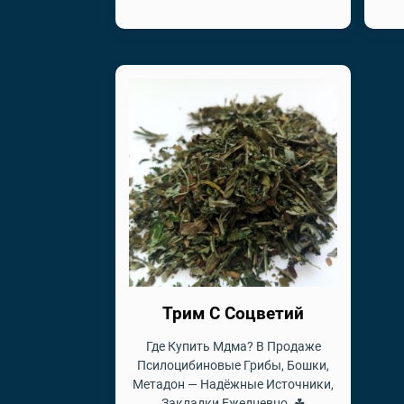
Трим С Соцветий
Где Купить Мдма? В Продаже
Псилоцибиновые Грибы, Бошки,
Метадон — Надёжные Источники,
Закладки Ежедневно. ☘