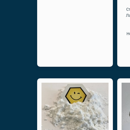
С
Л
Н