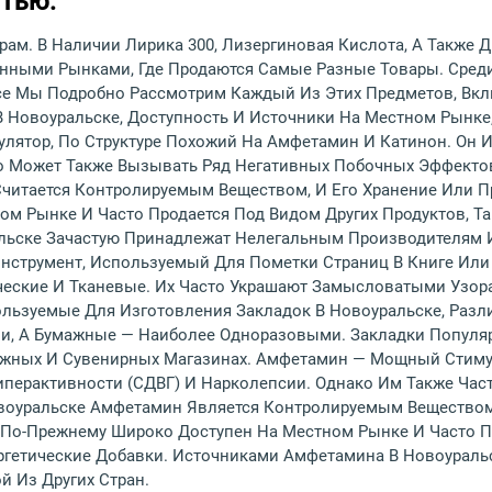
тью.
грам. В Наличии Лирика 300, Лизергиновая Кислота, А Также 
нными Рынками, Где Продаются Самые Разные Товары. Сред
ссе Мы Подробно Рассмотрим Каждый Из Этих Предметов, Вкл
В Новоуральске, Доступность И Источники На Местном Рынке,
улятор, По Структуре Похожий На Амфетамин И Катинон. Он
о Может Также Вызывать Ряд Негативных Побочных Эффектов
читается Контролируемым Веществом, И Его Хранение Или 
ом Рынке И Часто Продается Под Видом Других Продуктов, Т
льске Зачастую Принадлежат Нелегальным Производителям И
Инструмент, Используемый Для Пометки Страниц В Книге Или
ческие И Тканевые. Их Часто Украшают Замысловатыми Узор
льзуемые Для Изготовления Закладок В Новоуральске, Разл
и, А Бумажные — Наиболее Одноразовыми. Закладки Популяр
нижных И Сувенирных Магазинах. Амфетамин — Мощный Стиму
перактивности (СДВГ) И Нарколепсии. Однако Им Также Част
воуральске Амфетамин Является Контролируемым Веществом,
 По-Прежнему Широко Доступен На Местном Рынке И Часто Пр
ергетические Добавки. Источниками Амфетамина В Новоураль
 Из Других Стран.