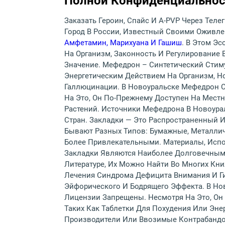
Полной Конфиденциальнос
Заказать Героин, Спайс И A-PVP Через Теле
Город В России, Известный Своими Оживле
Амфетамин, Марихуана И Гашиш
. В Этом Э
На Организм, Законность И Регулирование 
Значение. Мефедрон – Синтетический Стим
Энергетическим Действием На Организм, Н
Галлюцинации. В Новоуральске Мефедрон С
На Это, Он По-Прежнему Доступен На Местн
Растений. Источники Мефедрона В Новоура
Стран. Закладки — Это Распространенный 
Бывают Разных Типов: Бумажные, Металли
Более Привлекательными. Материалы, Испо
Закладки Являются Наиболее Долговечным
Литературе, Их Можно Найти Во Многих К
Лечения Синдрома Дефицита Внимания И Ги
Эйфорического И Бодрящего Эффекта. В Но
Лицензии Запрещены. Несмотря На Это, Он
Таких Как Таблетки Для Похудения Или Эн
Производители Или Ввозимые Контрабандой