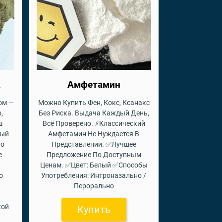
к
Амфетамин
ом —
Можно Купить Фен, Кокс, Ксанакс
,
Без Риска. Выдача Каждый День,
ш
Всё Проверено. ⚡Классический
ный
Амфетамин Не Нуждается В
го
Представлении. ✅Лучшее
е
Предложение По Доступным
Ценам. ✅Цвет: Белый ✅Способы
о
Употребления: Интроназально /
Перорально
кой
Купить