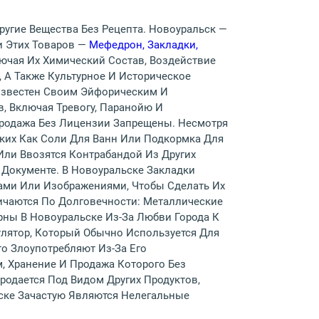
Другие Вещества Без Рецепта. Новоуральск —
и Этих Товаров —
Мефедрон, Закладки,
ючая Их Химический Состав, Воздействие
 А Также Культурное И Историческое
 Известен Своим Эйфорическим И
, Включая Тревогу, Паранойю И
Продажа Без Лицензии Запрещены. Несмотря
аких Как Соли Для Ванн Или Подкормка Для
ли Ввозятся Контрабандой Из Других
 Документе. В Новоуральске Закладки
ами Или Изображениями, Чтобы Сделать Их
ичаются По Долговечности: Металлические
ны В Новоуральске Из-За Любви Города К
лятор, Который Обычно Используется Для
о Злоупотребляют Из-За Его
 Хранение И Продажа Которого Без
одается Под Видом Других Продуктов,
ске Зачастую Являются Нелегальные