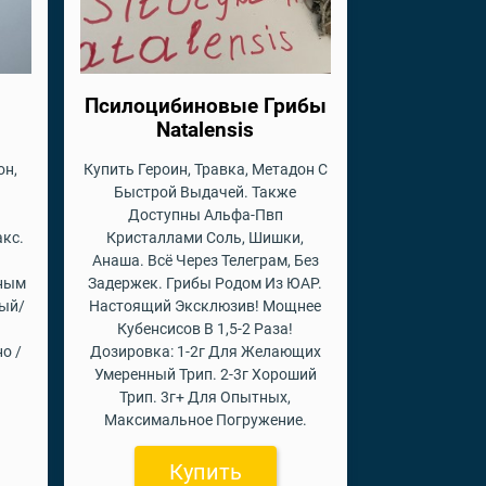
Псилоцибиновые Грибы
Natalensis
он,
Купить Героин, Травка, Метадон С
Быстрой Выдачей. Также
Доступны Альфа-Пвп
акс.
Кристаллами Соль, Шишки,
Анаша. Всё Через Телеграм, Без
пным
Задержек. Грибы Родом Из ЮАР.
вый/
Настоящий Эксклюзив! Мощнее
Кубенсисов В 1,5-2 Раза!
о /
Дозировка: 1-2г Для Желающих
Умеренный Трип. 2-3г Хороший
Трип. 3г+ Для Опытных,
Максимальное Погружение.
Купить