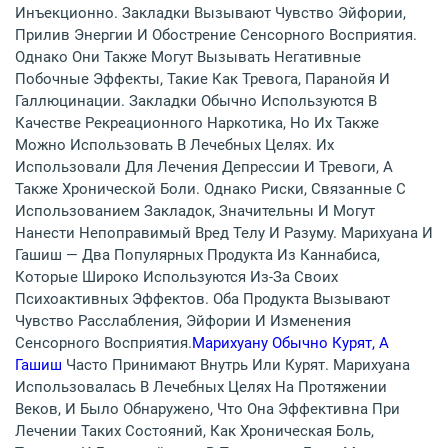
Инъекционно. Закладки Вызывают Чувство Эйфории,
Прилив Энергии И Обострение Сенсорного Восприятия.
Однако Они Также Могут Вызывать Негативные
Побочные Эффекты, Такие Как Тревога, Паранойя И
Галлюцинации. Закладки Обычно Используются В
Качестве Рекреационного Наркотика, Но Их Также
Можно Использовать В Лечебных Целях. Их
Использовали Для Лечения Депрессии И Тревоги, А
Также Хронической Боли. Однако Риски, Связанные С
Использованием Закладок, Значительны И Могут
Нанести Непоправимый Вред Телу И Разуму. Марихуана И
Гашиш — Два Популярных Продукта Из Каннабиса,
Которые Широко Используются Из-За Своих
Психоактивных Эффектов. Оба Продукта Вызывают
Чувство Расслабления, Эйфории И Изменения
Сенсорного Восприятия.
Марихуану Обычно Курят, А
Гашиш
Часто Принимают Внутрь Или Курят. Марихуана
Использовалась В Лечебных Целях На Протяжении
Веков, И Было Обнаружено, Что Она Эффективна При
Лечении Таких Состояний, Как Хроническая Боль,