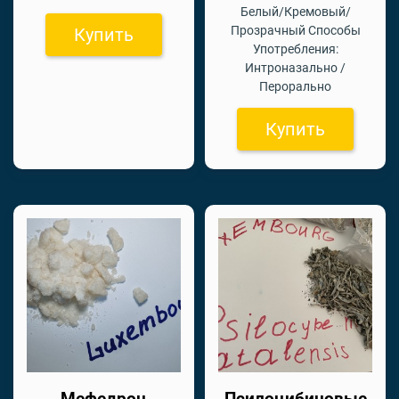
Белый/Кремовый/
Прозрачный Способы
Купить
Употребления:
Интроназально /
Перорально
Купить
Мефедрон
Псилоцибиновые