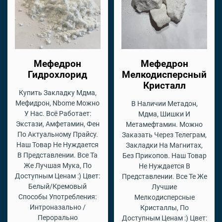
Мефедрон
Мефедрон
Гидрохлорид
Мелкодисперсный
Кристалл
Купить Закладку Мдма,
Мефидрон, Nbome Можно
В Наличии Метадон,
У Нас. Всё Работает:
Мдма, Шишки И
Экстази, Амфетамин, Фен
Метамефтамин. Можно
По Актуальному Прайсу.
Заказать Через Телеграм,
Наш Товар Не Нуждается
Закладки На Магнитах,
В Представлении. Все Та
Без Прикопов. Наш Товар
Же Лучшая Мука, По
Не Нуждается В
Доступным Ценам :) Цвет:
Представлении. Все Те Же
Белый/Кремовый
Лучшие
Способы Употребления:
Мелкодисперсные
Интроназально /
Кристаллы, По
Перорально
Доступным Ценам :) Цвет: