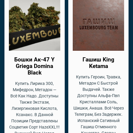
Бошки Ак-47 Y
Гашиш King
Griega Domina
Ketama
Black
Купить Героин, Травка,
Метадон С Быстрой
Купить Лирика 300,
Выдачей. Также
Мифедрон, Метадон —
Доступны Альфа-Пвп
Всё Как Надо. Доступны
Кристаллами Соль,
Также Экстази,
Шишки, Анаша. Всё Через
Лизергиновая Кислота,
Телеграм, Без Задержек.
Ксанакс. В Данной
Испанский Сативный
Позиции Представлены
Гашиш Отменного
Соцветия Сорт HazeXXL!!!
Качества. Сделан