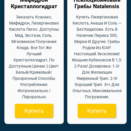
Кристаллогидрат
Грибы Natalensis
Заказать Ксанакс,
Купить Лизергиновая
Мифидрон, Лизергиновая
Кислота, Анаша И Соль —
Кислота Легко. Доступны
Без Кидалова. Есть В
Мед, Экстази, Соль.
Наличии Лирика 300,
Мгновенное Получение
Марки И Другие. Грибы
Клада. Все Тот Же
Родом Из ЮАР.
Лучший
Настоящий Эксклюзив!
Кристаллогидрат, По
Мощнее Кубенсисов В 1,5-
Доступным Ценам :) Цвет:
2 Раза! Дозировка: 1-2г
Белый/Кремовый/
Для Желающих
Прозрачный Способы
Умеренный Трип. 2-3г
Употребления:
Хороший Трип. 3г+ Для
Интроназально /
Опытных, Максимальное
Перорально
Погружение.
Купить
Купить