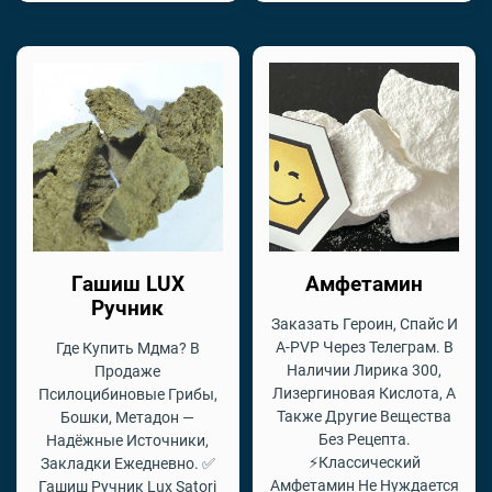
Гашиш LUX
Амфетамин
Ручник
Заказать Героин, Спайс И
A-PVP Через Телеграм. В
Где Купить Мдма? В
Наличии Лирика 300,
Продаже
Лизергиновая Кислота, А
Псилоцибиновые Грибы,
Также Другие Вещества
Бошки, Метадон —
Без Рецепта.
Надёжные Источники,
⚡Классический
Закладки Ежедневно. ✅
Амфетамин Не Нуждается
Гашиш Ручник Lux Satori